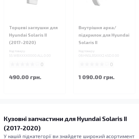
Торцеві заглушки для
Внутрішня арка/
Hyundai Solaris II
підкрилок для Hyundai
(2017–2020)
Solaris II
Код товару:
Код товару:
55.WBXXXX0000.ALL.0.00
08.HNSLRSXXX2.4SD.0.00
0
0
490.00 грн.
1 090.00 грн.
Кузовні запчастини для Hyundai Solaris II
(2017-2020)
У нашій підкатегорії ви знайдете широкий асортимент