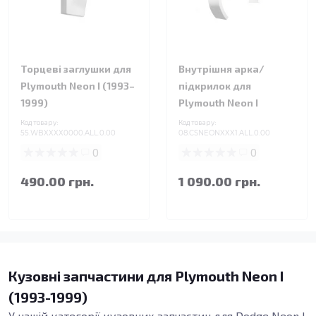
Торцеві заглушки для
Внутрішня арка/
Plymouth Neon I (1993–
підкрилок для
1999)
Plymouth Neon I
Код товару:
Код товару:
55.WBXXXX0000.ALL.0.00
08.CSNEONXXX1.ALL.0.00
0
0
490.00 грн.
1 090.00 грн.
Кузовні запчастини для Plymouth Neon I
(1993-1999)
У нашій категорії кузовних запчастин для Dodge Neon I