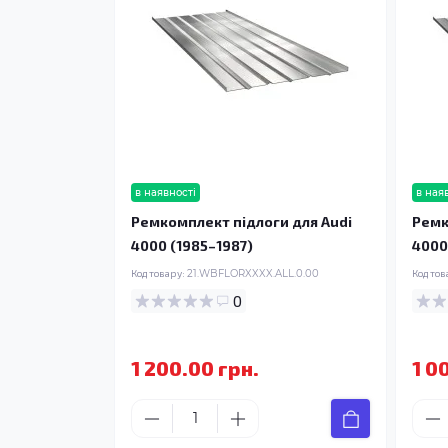
в наявності
в ная
Ремкомплект підлоги для Audi
Ремк
4000 (1985–1987)
4000
Код товару:
21.WBFLORXXXX.ALL.0.00
Код тов
0
1 200.00 грн.
1 0