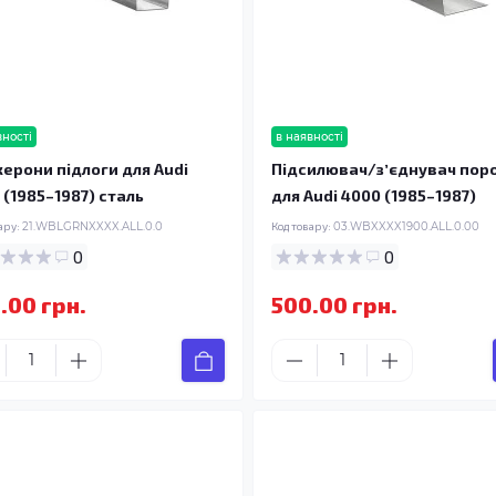
вності
в наявності
ерони підлоги для Audi
Підсилювач/зʼєднувач пор
 (1985–1987) сталь
для Audi 4000 (1985–1987)
ару:
21.WBLGRNXXXX.ALL.0.0
Код товару:
03.WBXXXX1900.ALL.0.00
0
0
.00 грн.
500.00 грн.