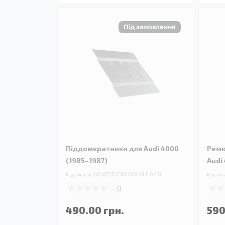
Піддомкратники для Audi 4000
Ремк
(1985–1987)
Audi
Код товару:
60.WBJACKXXXX.ALL.0.00
Код тов
0
490.00 грн.
590