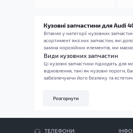
Кузовні запчастини для Audi 4
Вітаємо у категорії кузовних запчасти
асортимент якісних запчастин, які доп
заміна корозійних елементів, ми маємо
Види кузовних запчастин
Ці кузовні запчастини підходять для м
відновлення, такі як кузовні пороги, б
забезпечуючи його безпеку та естетич
У нашій категорії представлені різнома
наприклад, є важливими елементами, я
Розгорнути
автомобіль зазнав корозії або пошкодж
надійність, але й естетичний вигляд ва
Кому підходять ці запчастини
Високоякісні кузовні запчастини вигот
ТЕЛЕФОНИ:
ІНФО