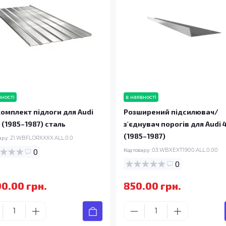
вності
в наявності
омплект підлоги для Audi
Розширений підсилювач/
 (1985–1987) сталь
з'єднувач порогів для Audi 
(1985–1987)
ару:
21.WBFLORXXXX.ALL.0.0
0
Код товару:
03.WBXEXT1900.ALL.0.00
0
00.00 грн.
850.00 грн.