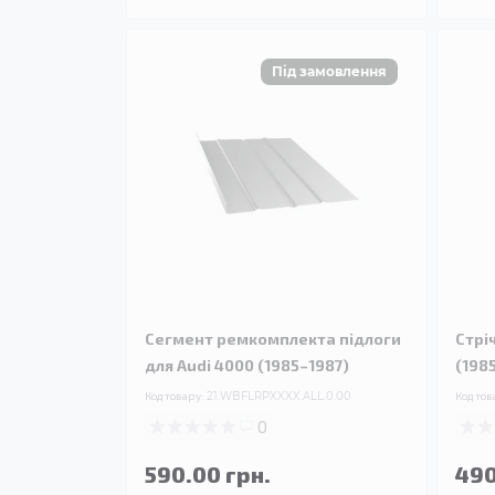
Сегмент ремкомплекта підлоги
Стрі
для Audi 4000 (1985–1987)
(198
Код товару:
21.WBFLRPXXXX.ALL.0.00
Код тов
0
590.00 грн.
490