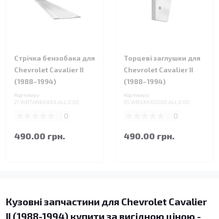
Стрічка бензобака для
Торцеві заглушки для
Chevrolet Cavalier II
Chevrolet Cavalier II
(1988–1994)
(1988–1994)
Код товару:
Код товару:
21.WBTANKXXXX.ALL.0.00
55.WBXXXX0000.ALL.0.00
0
0
490.00 грн.
490.00 грн.
Кузовні запчастини для Chevrolet Cavalier
II (1988-1994) купити за вигідною ціною -