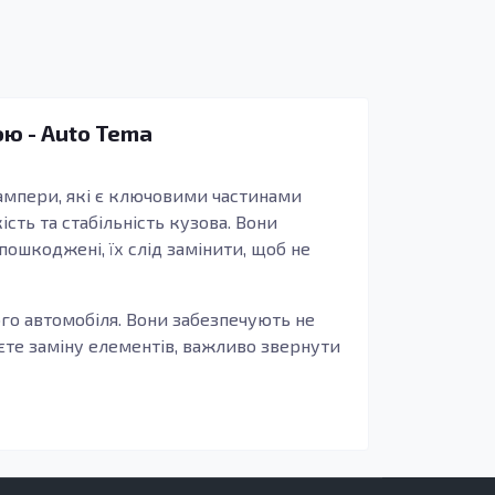
ою - Auto Tema
 бампери, які є ключовими частинами
ть та стабільність кузова. Вони
пошкоджені, їх слід замінити, щоб не
ого автомобіля. Вони забезпечують не
єте заміну елементів, важливо звернути
 елементам особливу зносостійкість,
автомобіля та зменшують ризик виникнення
ня стану автомобіля, що вже має