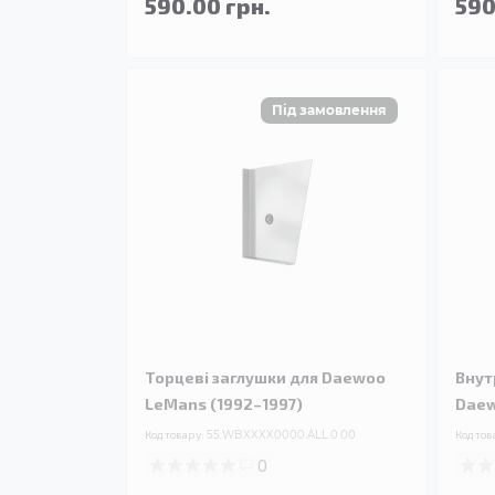
590.00 грн.
590
Торцеві заглушки для Daewoo
Внут
LeMans (1992–1997)
Daew
Код товару:
55.WBXXXX0000.ALL.0.00
Код тов
0