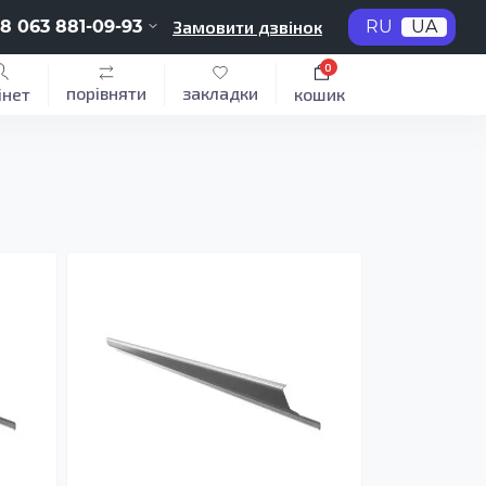
8 063 881-09-93
Замовити дзвінок
RU
UA
0
порівняти
закладки
інет
кошик