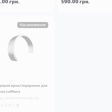
.00 грн.
590.00 грн.
рішня арка/підкрилок для
oo LeMans
ару:
08.OPKDETXXXE.5HB.0.00
0