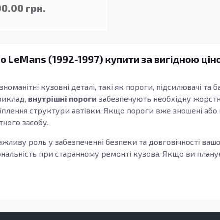
90.00 грн.
o LeMans (1992-1997) купити за вигідною цін
зноманітні кузовні деталі, такі як пороги, підсилювачі та
приклад,
внутрішні пороги
забезпечують необхідну жорсткіс
ріплення структури автівки. Якщо пороги вже зношені або 
ного засобу.
важливу роль у забезпеченні безпеки та довговічності ваш
ональність при старанному ремонті кузова. Якщо ви плану
теріалів, таких як оцинкована сталь, яка надає кузовним
 корозії. Ці властивості збільшують термін експлуатації 
оманітних ситуацій: від ремонту після аварій до покращен