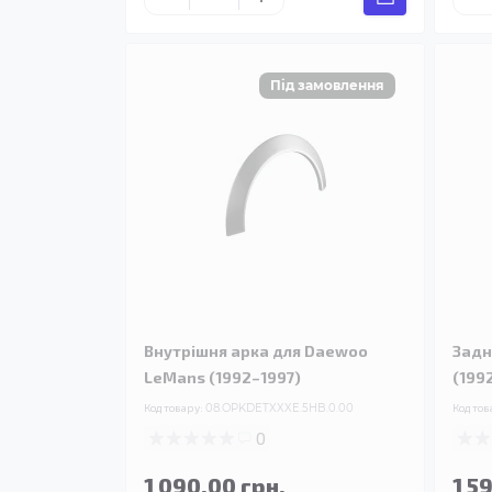
Внутрішня арка для Daewoo
Задн
LeMans (1992–1997)
(199
Код товару:
08.OPKDETXXXE.5HB.0.00
Код тов
0
1 090.00 грн.
1 5