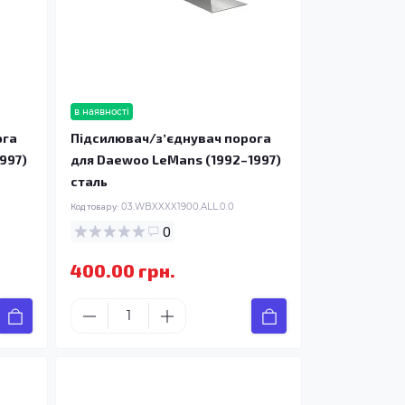
в наявності
ога
Підсилювач/зʼєднувач порога
997)
для Daewoo LeMans (1992–1997)
сталь
Код товару:
03.WBXXXX1900.ALL.0.0
0
400.00 грн.