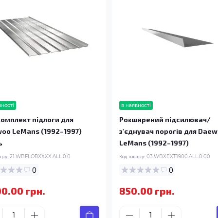
вності
в наявності
омплект підлоги для
Розширений підсилювач/
oo LeMans (1992–1997)
з'єднувач порогів для Dae
ь
LeMans (1992–1997)
ару:
21.WBFLORXXXX.ALL.0.0
Код товару:
03.WBXEXT1900.ALL.0.00
0
0
00.00 грн.
850.00 грн.