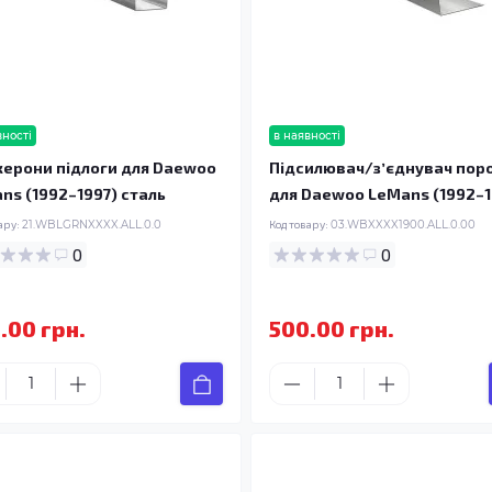
вності
в наявності
ерони підлоги для Daewoo
Підсилювач/зʼєднувач пор
ns (1992–1997) сталь
для Daewoo LeMans (1992–1
ару:
21.WBLGRNXXXX.ALL.0.0
Код товару:
03.WBXXXX1900.ALL.0.00
0
0
.00 грн.
500.00 грн.