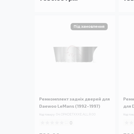
Ремкомплект задніх дверей для
Ремк
Daewoo LeMans (1992–1997)
для 
Код товару:
04.OPKDETXXXE.ALL.R.00
Код тов
0