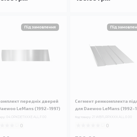
омплект передніх дверей
Сегмент ремкомплекта під
Daewoo LeMans (1992–1997)
для Daewoo LeMans (1992–1
ару:
04.OPKDETXXXE.ALL.F.00
Код товару:
21.WBFLRPXXXX.ALL.0.00
0
0