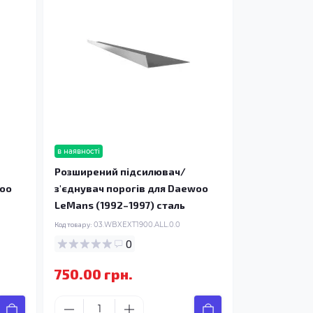
в наявності
Розширений підсилювач/
woo
з'єднувач порогів для Daewoo
LeMans (1992–1997) сталь
Код товару:
03.WBXEXT1900.ALL.0.0
0
750.00 грн.