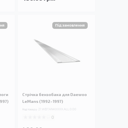
логи
Стрічка бензобака для Daewoo
997)
LeMans (1992–1997)
Код товару:
21.WBTANKXXXX.ALL.0.00
0