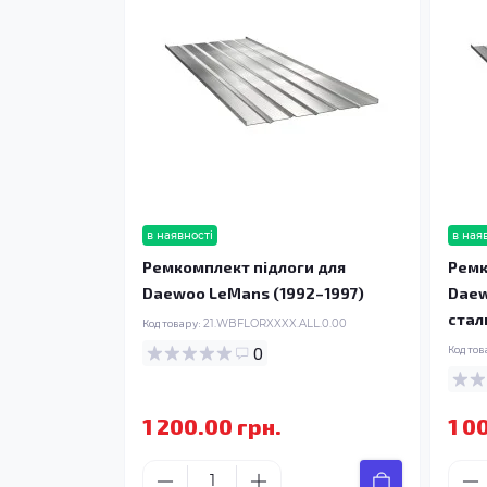
в наявності
в ная
Ремкомплект підлоги для
Ремк
Daewoo LeMans (1992–1997)
Daew
стал
Код товару:
21.WBFLORXXXX.ALL.0.00
0
Код тов
1 200.00 грн.
1 0