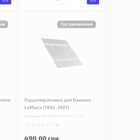
aewoo
Піддомкратники для Daewoo
LeMans (1992–1997)
Код товару:
60.WBJACKXXXX.ALL.0.00
0
490.00 грн.