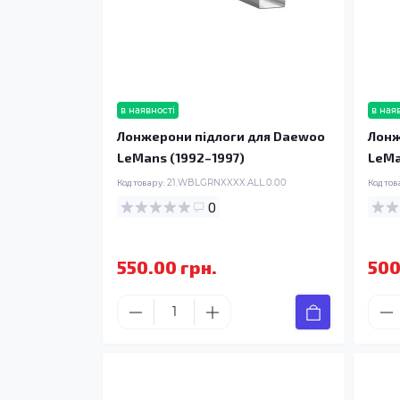
в наявності
в ная
Лонжерони підлоги для Daewoo
Лонж
LeMans (1992–1997)
LeMa
Код товару:
21.WBLGRNXXXX.ALL.0.00
Код тов
0
550.00 грн.
500