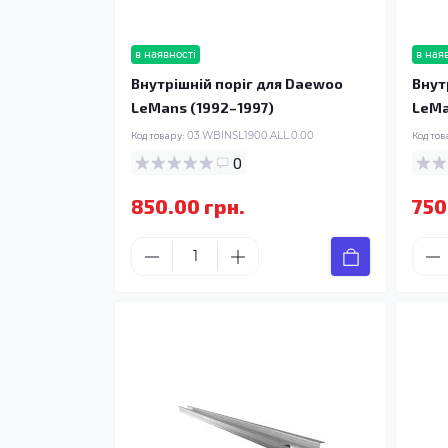
в наявності
в ная
Внутрішній поріг для Daewoo
Внут
LeMans (1992–1997)
LeMa
Код товару:
03.WBINSL1900.ALL.0.00
Код тов
0
850.00 грн.
750