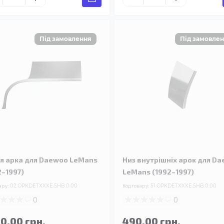
я арка для Daewoo LeMans
Низ внутрішніх арок для D
2–1997)
LeMans (1992–1997)
ару:
02.OPKDETXXXE.5HB.0.00
Код товару:
51.OPKDETXXXE.5HB.0.00
0
0
90.00 грн.
490.00 грн.