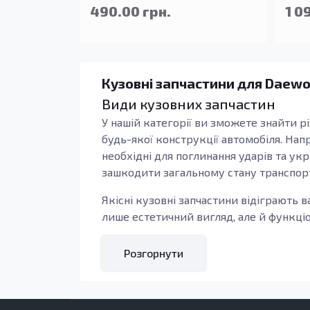
490.00 грн.
1 0
Кузовні запчастини для Daewo
Види кузовних запчастин
У нашій категорії ви зможете знайти рі
будь-якої конструкції автомобіля. На
необхідні для поглинання ударів та ук
зашкодити загальному стану транспорт
Якісні кузовні запчастини відіграють 
лише естетичний вигляд, але й функці
увагу на використання високоміцних ма
довговічність та відмінний захист від
Розгорнути
проблем у майбутньому.
Кому підходять ці запчастини
Кузовні запчастини підходять для різн