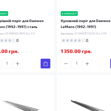
вності
в наявності
рішній поріг для Daewoo
Кузовний поріг для Daewoo
ns (1992–1997) сталь
LeMans (1992–1997)
ару:
03.WBINSL1900.ALL.0.0
Код товару:
01.OPKDETXXXE.ALL.0.00
0
0
.00 грн.
1 350.00 грн.