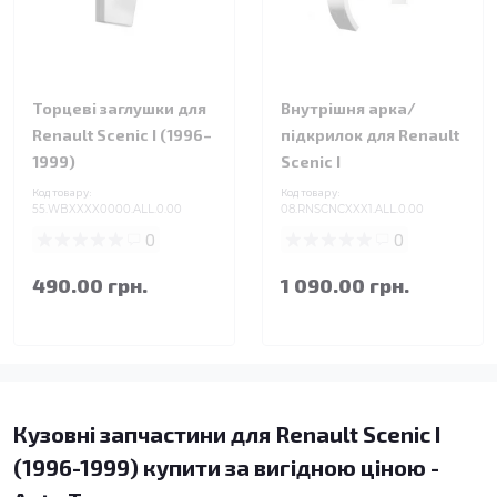
Торцеві заглушки для
Внутрішня арка/
Renault Scenic I (1996–
підкрилок для Renault
1999)
Scenic I
Код товару:
Код товару:
55.WBXXXX0000.ALL.0.00
08.RNSCNCXXX1.ALL.0.00
0
0
490.00 грн.
1 090.00 грн.
Кузовні запчастини для Renault Scenic I
(1996-1999) купити за вигідною ціною -