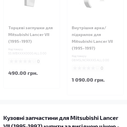
Торцеві заглушки для
Внутрішня арка/
Mitsubishi Lancer VII
підкрилок для
(1995–1997)
Mitsubishi Lancer VII
(1995–1997)
Код товару:
55.WBXXXX0000.ALL.0.00
Код товару:
0
08.MSLNCRXXX5.ALL.0.00
0
490.00 грн.
1 090.00 грн.
Кузовні запчастини для Mitsubishi Lancer
VII (1995-1997) купити за вигідною ціною -