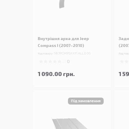
Внутрішня арка для Jeep
Задн
Compass I (2007–2010)
(200
Код товару:
08.JPCMPSXXX1.ALL.0.00
Код тов
0
1 090.00 грн.
1 5