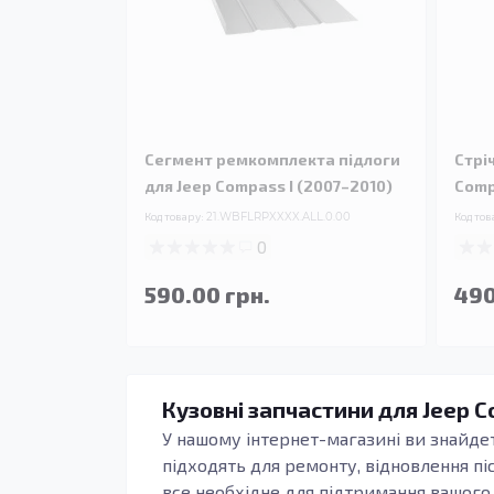
Сегмент ремкомплекта підлоги
Стрі
для Jeep Compass I (2007–2010)
Comp
Код товару:
21.WBFLRPXXXX.ALL.0.00
Код тов
0
590.00 грн.
490
Кузовні запчастини для Jeep C
У нашому інтернет-магазині ви знайд
підходять для ремонту, відновлення п
все необхідне для підтримання вашого 