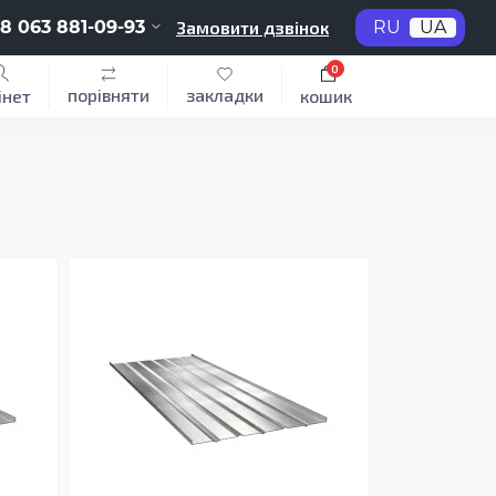
8 063 881-09-93
Замовити дзвінок
RU
UA
0
порівняти
закладки
інет
кошик