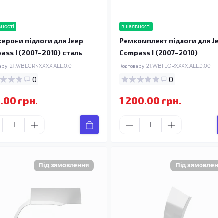
вності
в наявності
ерони підлоги для Jeep
Ремкомплект підлоги для J
ass I (2007–2010) сталь
Compass I (2007–2010)
ару:
21.WBLGRNXXXX.ALL.0.0
Код товару:
21.WBFLORXXXX.ALL.0.00
0
0
.00 грн.
1 200.00 грн.