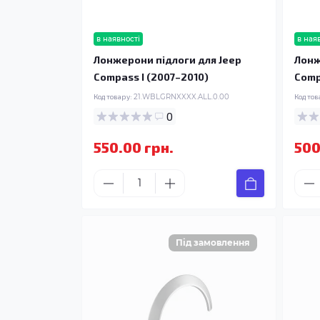
в наявності
в ная
Лонжерони підлоги для Jeep
Лонж
Compass I (2007–2010)
Comp
Код товару:
21.WBLGRNXXXX.ALL.0.00
Код тов
0
550.00 грн.
500