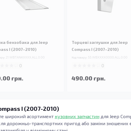
чка бензобака для Jeep
Торцеві заглушки для Jeep
ass I (2007–2010)
Compass I (2007–2010)
ару:
21.WBTANKXXXX.ALL.0.00
Код товару:
55.WBXXXX0000.ALL.0.00
0
0
.00 грн.
490.00 грн.
ompass I (2007-2010)
ете широкий асортимент
кузовних запчастин
для Jeep Comp
ісля дорожньо-транспортних пригод або заміни зношених 
автомобіля у відмінному стані.