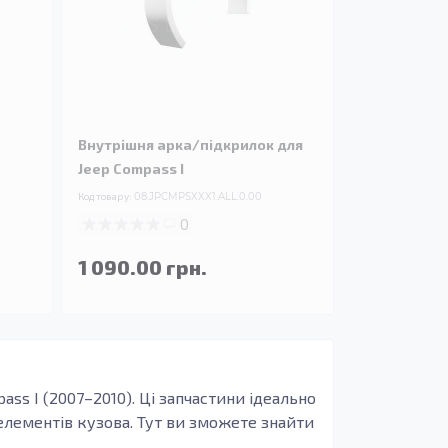
Внутрішня арка/підкрилок для
Jeep Compass I
Код товару:
08.JPCMPSXXX1.ALL.0.00
0
1 090.00 грн.
ass I (2007–2010). Ці запчастини ідеально
елементів кузова. Тут ви зможете знайти