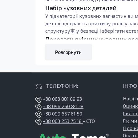
Набір кузовних деталей
У підкатегорії кузовних запчастин ви м
деталі відіграють критичну роль у за
структуру車 у безпеці і зберігати ест
Переваги якісних кузовних ел
При виборі кузовних запчастин варто зв
Розгорнути
конструкції автомобіля та продовжують
заміна є важливим кроком у процесі р
замінити, щоб уникнути серйозніших 
Оцинкована сталь, з якої виготовляють
ТЕЛЕФОНИ:
ІНФО
захист від корозії та зносу, що суттєв
елементах є гарантією того, що ваш ав
Наші 
+38 063 881 09 93
Сервіс і переваги покупки на A
Оцинк
+38 096 250 84 38
Купуючи запчастини в нашому інтернет
Склоп
+38 099 657 61 50
2010), але й гарантію якості. Ми праг
Як ми
+38 063 253 75 18
- СТО
консультацій щодо вибору запчастин. В
Про к
вибором для ваших потреб. Більше дет
Оплата