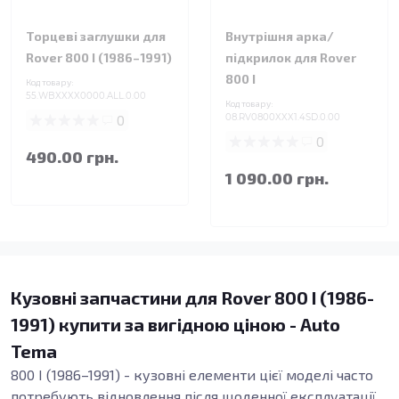
Торцеві заглушки для
Внутрішня арка/
Rover 800 I (1986–1991)
підкрилок для Rover
800 I
Код товару:
55.WBXXXX0000.ALL.0.00
Код товару:
0
08.RV0800XXX1.4SD.0.00
0
490.00 грн.
1 090.00 грн.
Кузовні запчастини для Rover 800 I (1986-
1991) купити за вигідною ціною - Auto
Tema
800 I (1986–1991) - кузовні елементи цієї моделі часто
потребують відновлення після щоденної експлуатації,