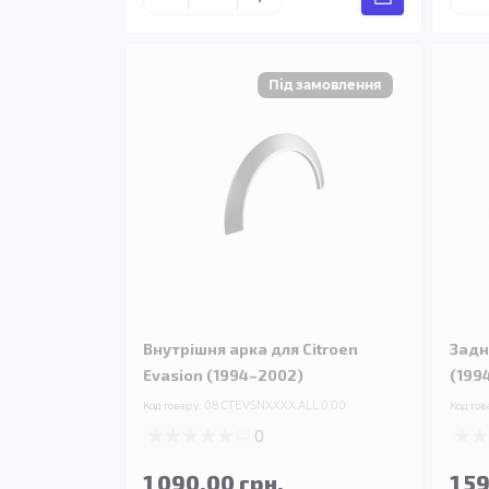
Внутрішня арка для Citroen
Задн
Evasion (1994–2002)
(199
Код товару:
08.CTEVSNXXXX.ALL.0.00
Код тов
0
1 090.00 грн.
1 5