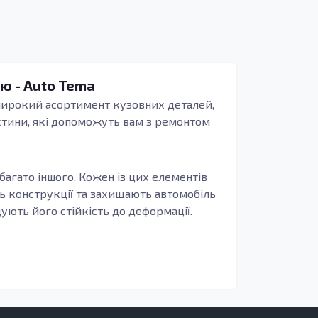
ою - Auto Tema
 широкий асортимент кузовних деталей,
частини, які допоможуть вам з ремонтом
 багато іншого. Кожен із цих елементів
ь конструкції та захищають автомобіль
щують його стійкість до деформації.
они не тільки стійкі до корозії, але й
у вологи та інших несприятливих умов.
ДТП. Якщо ваш автомобіль потребує заміни
роги забезпечують додаткову жорсткість