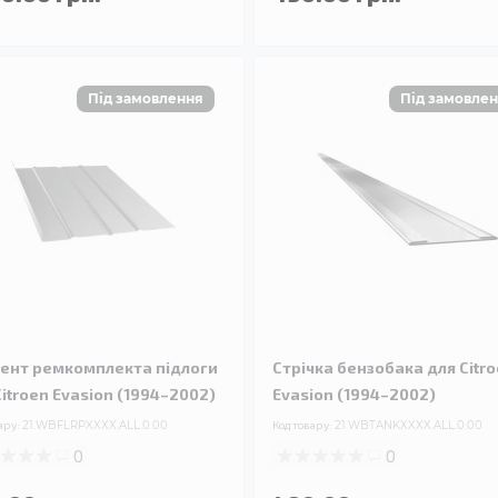
ент ремкомплекта підлоги
Стрічка бензобака для Citr
Citroen Evasion (1994–2002)
Evasion (1994–2002)
ару:
21.WBFLRPXXXX.ALL.0.00
Код товару:
21.WBTANKXXXX.ALL.0.00
0
0