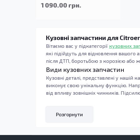
1 090.00 грн.
Кузовні запчастини для Citroe
Вітаємо вас у підкатегорії
кузовних за
які підійдуть для відновлення вашого а
після ДТП, боротьбою з корозією або ж
Види кузовних запчастин
Кузовні деталі, представлені у нашій к
виконує свою унікальну функцію. Напр
від впливу зовнішніх чинників. Підсилю
Якісні запчастини, виготовлені з оцинк
мають хорошу зносостійкість. Це особл
Розгорнути
Кому підходять ці запчастини
Запчастини з цієї категорії стануть у 
зношених або пошкоджених елементів, 