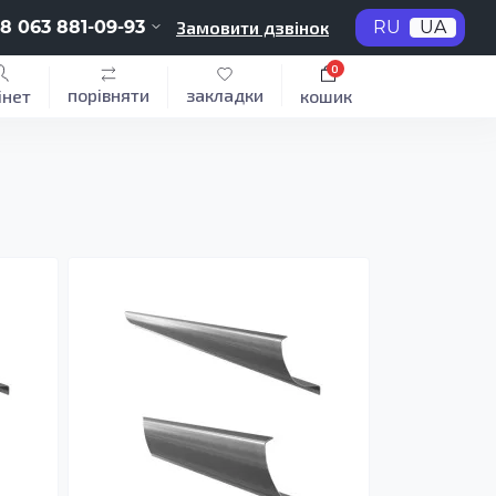
8 063 881-09-93
Замовити дзвінок
RU
UA
0
порівняти
закладки
інет
кошик