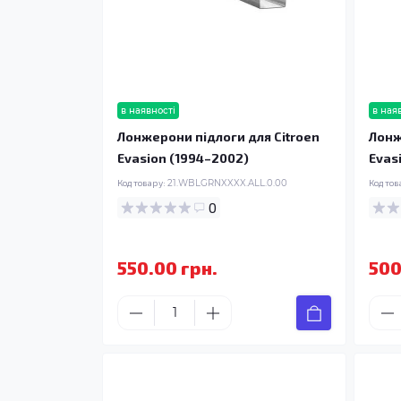
в наявності
в ная
Лонжерони підлоги для Citroen
Лонж
Evasion (1994–2002)
Evas
Код товару:
21.WBLGRNXXXX.ALL.0.00
Код тов
0
550.00 грн.
500