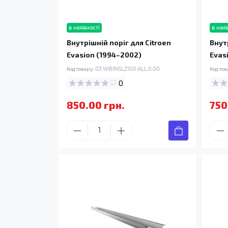
в наявності
в ная
Внутрішній поріг для Citroen
Внут
Evasion (1994–2002)
Evas
Код товару:
03.WBINSL2100.ALL.0.00
Код тов
0
850.00 грн.
750