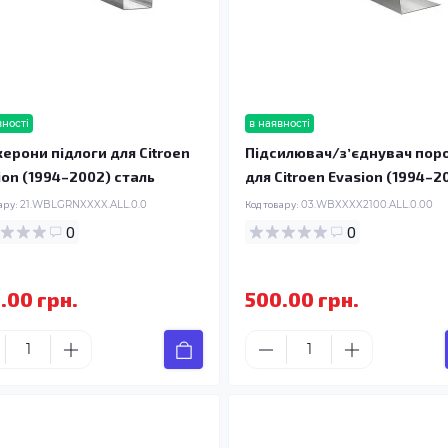
вності
в наявності
ерони підлоги для Citroen
Підсилювач/зʼєднувач пор
ion (1994–2002) сталь
для Citroen Evasion (1994–2
ару:
21.WBLGRNXXXX.ALL.0.0
Код товару:
03.WBXXXX2100.ALL.0.00
0
0
.00 грн.
500.00 грн.