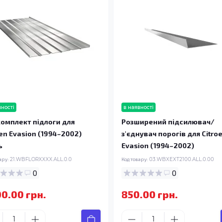
вності
в наявності
омплект підлоги для
Розширений підсилювач/
oen Evasion (1994–2002)
з'єднувач порогів для Citro
ь
Evasion (1994–2002)
ару:
21.WBFLORXXXX.ALL.0.0
Код товару:
03.WBXEXT2100.ALL.0.00
0
0
00.00 грн.
850.00 грн.