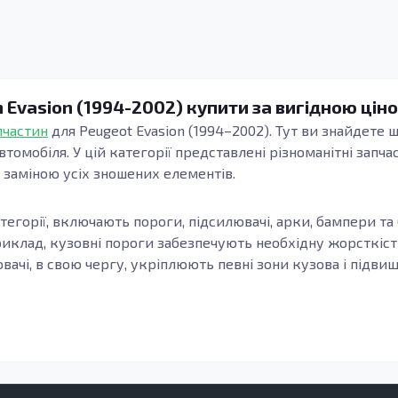
n Evasion (1994-2002) купити за вигідною цін
пчастин
для Peugeot Evasion (1994–2002). Тут ви знайдете
втомобіля. У цій категорії представлені різноманітні зап
 заміною усіх зношених елементів.
атегорії, включають пороги, підсилювачі, арки, бампери та
иклад, кузовні пороги забезпечують необхідну жорсткіст
вачі, в свою чергу, укріплюють певні зони кузова і підви
ованої сталі, забезпечують тривалий термін служби, адже в
иво важливо для автомобілів, які часто піддаються вплив
нагоді як при ремонті кузова, так і для відновлення після 
ви знайдете все необхідне тут. Наприклад, внутрішні по