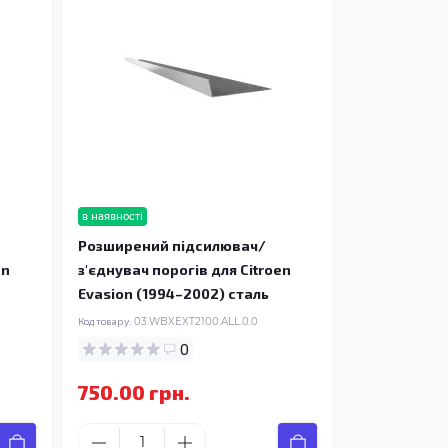
в наявності
Розширений підсилювач/
en
з'єднувач порогів для Citroen
Evasion (1994–2002) сталь
Код товару:
03.WBXEXT2100.ALL.0.0
0
750.00 грн.