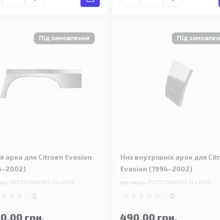
я арка для Citroen Evasion
Низ внутрішніх арок для Cit
4–2002)
Evasion (1994–2002)
ару:
02.CTEVSNXXXX.ALL.0.00
Код товару:
51.CTEVSNXXXX.ALL.0.00
0
0
90.00 грн.
490.00 грн.