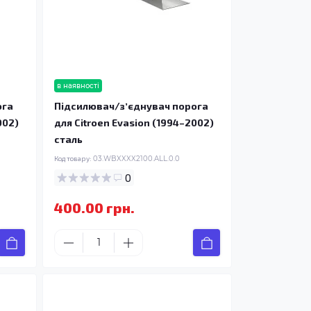
в наявності
ога
Підсилювач/зʼєднувач порога
002)
для Citroen Evasion (1994–2002)
сталь
Код товару:
03.WBXXXX2100.ALL.0.0
0
400.00 грн.