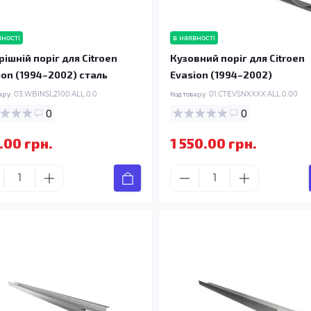
вності
в наявності
рішній поріг для Citroen
Кузовний поріг для Citroen
ion (1994–2002) сталь
Evasion (1994–2002)
ару:
03.WBINSL2100.ALL.0.0
Код товару:
01.CTEVSNXXXX.ALL.0.00
0
0
.00 грн.
1 550.00 грн.