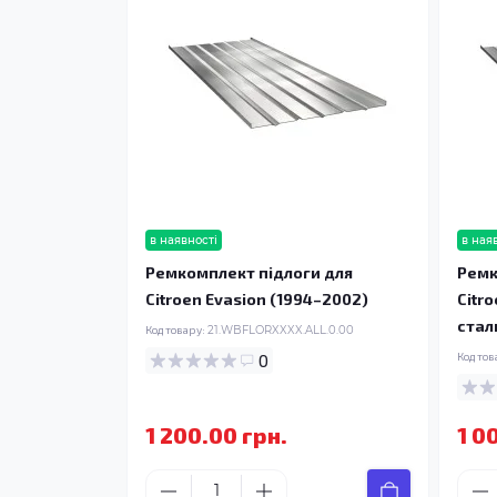
в наявності
в ная
Ремкомплект підлоги для
Ремк
Citroen Evasion (1994–2002)
Citr
стал
Код товару:
21.WBFLORXXXX.ALL.0.00
0
Код тов
1 200.00 грн.
1 0