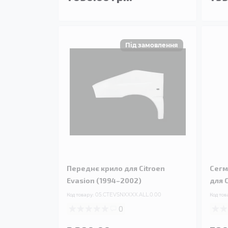
Переднє крило для Citroen
Сегм
Evasion (1994–2002)
для 
Код товару:
05.CTEVSNXXXX.ALL.0.00
Код тов
0