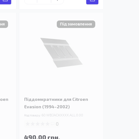
roen
Піддомкратники для Citroen
Evasion (1994–2002)
Код товару:
60.WBJACKXXXX.ALL.0.00
0
490.00 грн.