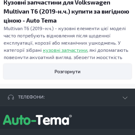
Кузовні запчастини для Volkswagen
Multivan T6 (2019-н.ч.) купити за вигідною
ціною - Auto Tema
Multivan T6 (2019–н.ч.) - кузовні елементи цієї моделі
часто потребують відновлення після щоденної
експлуатації, корозії або механічних ушкоджень. У
категорії зібрані
кузовні запчастини
, які допомагають
повернути акуратний вигляд, зберегти жорсткість
конструкції та підтримати безпеку. Точна геометрія
Розгорнути
панелей важлива під час ремонту кузова, адже від неї
залежать зазори, посадка дверей і стабільність вузлів
у зоні порогів та підлоги.
Види кузовних запчастин
ТЕЛЕФОНИ:
Кузовні деталі використовують, коли потрібні:
відновлення кузова після ДТП, заміна елементів
+38 063 881 09 93
кузова при прогниванні, усунення деформацій після
+38 096 250 84 38
ударів або ремонт при прихованих осередках іржі.
+38 099 657 61 50
Навіть локальні пошкодження можуть поступово
- СТО
+38 063 253 75 18