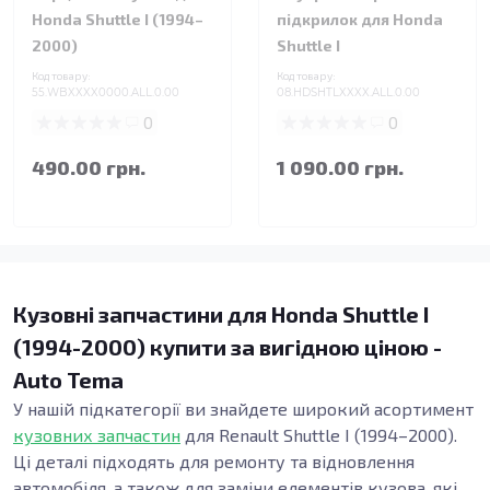
Honda Shuttle I (1994–
підкрилок для Honda
2000)
Shuttle I
Код товару:
Код товару:
55.WBXXXX0000.ALL.0.00
08.HDSHTLXXXX.ALL.0.00
0
0
490.00 грн.
1 090.00 грн.
Кузовні запчастини для Honda Shuttle I
(1994-2000) купити за вигідною ціною -
Auto Tema
У нашій підкатегорії ви знайдете широкий асортимент
кузовних запчастин
для Renault Shuttle I (1994–2000).
Ці деталі підходять для ремонту та відновлення
автомобіля, а також для заміни елементів кузова, які