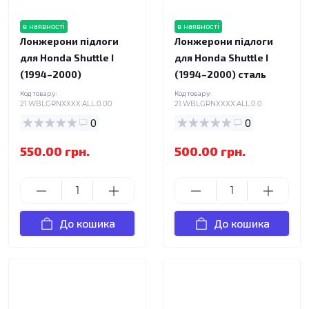
в наявності
в наявності
Лонжерони підлоги
Лонжерони підлоги
для Honda Shuttle I
для Honda Shuttle I
(1994–2000)
(1994–2000) сталь
Код товару:
Код товару:
21.WBLGRNXXXX.ALL.0.00
21.WBLGRNXXXX.ALL.0.0
0
0
550.00 грн.
500.00 грн.
До кошика
До кошика