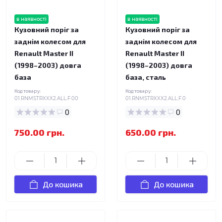
в наявності
в наявності
Кузовний поріг за
Кузовний поріг за
заднім колесом для
заднім колесом для
Renault Master II
Renault Master II
(1998–2003) довга
(1998–2003) довга
база
база, сталь
Код товару:
Код товару:
01.RNMSTRXXX2.ALL.F.00
01.RNMSTRXXX2.ALL.F.0
0
0
750.00 грн.
650.00 грн.
До кошика
До кошика