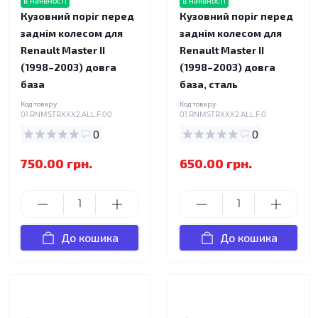
в наявності
в наявності
Кузовний поріг перед
Кузовний поріг перед
заднім колесом для
заднім колесом для
Renault Master II
Renault Master II
(1998–2003) довга
(1998–2003) довга
база
база, сталь
Код товару:
Код товару:
01.RNMSTRXXX2.ALL.F.00
01.RNMSTRXXX2.ALL.F.0
0
0
750.00 грн.
650.00 грн.
До кошика
До кошика