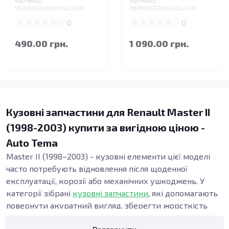
Код товару:
Код товару:
55.WBXXXX0000.ALL.0.00
08.RNMSTRXXX2.ALL.0.00
0
0
490.00 грн.
1 090.00 грн.
Кузовні запчастини для Renault Master II
(1998-2003) купити за вигідною ціною -
Auto Tema
Master II (1998–2003) - кузовні елементи цієї моделі
часто потребують відновлення після щоденної
експлуатації, корозії або механічних ушкоджень. У
категорії зібрані
кузовні запчастини
, які допомагають
повернути акуратний вигляд, зберегти жорсткість
конструкції та підтримати безпеку. Точна геометрія