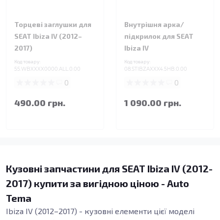
Торцеві заглушки для
Внутрішня арка/
SEAT Ibiza IV (2012–
підкрилок для SEAT
2017)
Ibiza IV
Код товару:
Код товару:
55.WBXXXX0000.ALL.0.00
08.STIBZAXXX4.5HB.0.00
0
0
490.00 грн.
1 090.00 грн.
Кузовні запчастини для SEAT Ibiza IV (2012-
2017) купити за вигідною ціною - Auto
Tema
Ibiza IV (2012–2017) - кузовні елементи цієї моделі