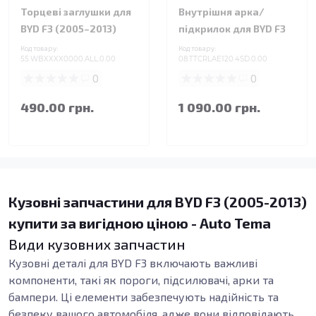
Торцеві заглушки для
Внутрішня арка/
BYD F3 (2005–2013)
підкрилок для BYD F3
Код товару:
Код товару:
55.WBXXXX0000.ALL.0.00
08.TTCRLAE120.4SD.0.00
0
0
490.00 грн.
1 090.00 грн.
Кузовні запчастини для BYD F3 (2005-2013)
купити за вигідною ціною - Auto Tema
Види кузовних запчастин
Кузовні деталі для BYD F3 включають важливі
компоненти, такі як пороги, підсилювачі, арки та
бампери. Ці елементи забезпечують надійність та
безпеку вашого автомобіля, адже вони відповідають