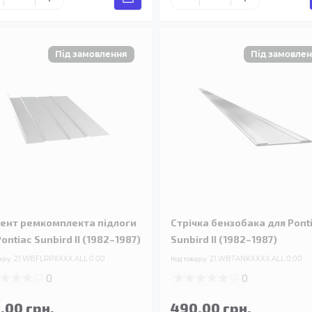
ент ремкомплекта підлоги
Стрічка бензобака для Pont
ontiac Sunbird II (1982–1987)
Sunbird II (1982–1987)
ару:
21.WBFLRPXXXX.ALL.0.00
Код товару:
21.WBTANKXXXX.ALL.0.00
0
0
.00 грн.
490.00 грн.