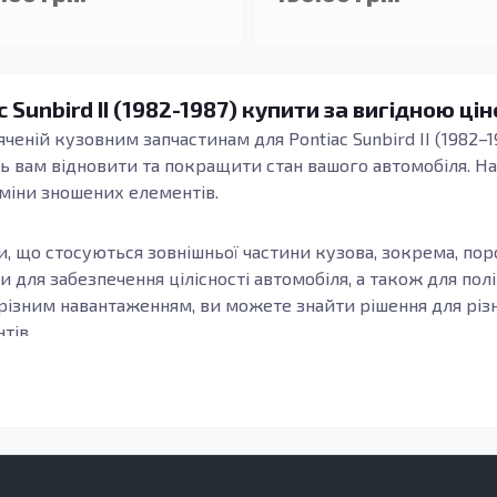
 Sunbird II (1982-1987) купити за вигідною ці
вяченій кузовним запчастинам для Pontiac Sunbird II (1982–
ь вам відновити та покращити стан вашого автомобіля. На
аміни зношених елементів.
и, що стосуються зовнішньої частини кузова, зокрема, поро
и для забезпечення цілісності автомобіля, а також для по
ся різним навантаженням, ви можете знайти рішення для рі
тів.
ідсилювачі, виконують важливі функції, зокрема, стабілізу
і деталі, виготовлені з оцинкованої сталі, не тільки надій
ії та зносу. Це робить їх ідеальним вибором для тих, хто 
но важливими елементами, оскільки вони забезпечують с