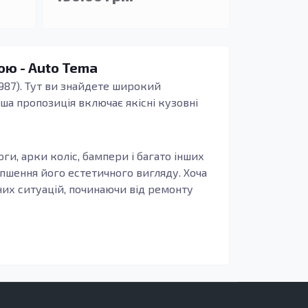
ною - Auto Tema
1987). Тут ви знайдете широкий
ша пропозиція включає якісні кузовні
ги, арки коліс, бампери і багато інших
ліпшення його естетичного вигляду. Хоча
зних ситуацій, починаючи від ремонту
ють конструкцію автомобіля і
ні, але й відрізняються тривалим терміном
прагне до довговічності та надійності.
труктурну цілісність кузова,