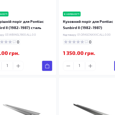
вності
в наявності
рішній поріг для Pontiac
Кузовний поріг для Pontiac
rd II (1982–1987) сталь
Sunbird II (1982–1987)
ару:
03.WBINSL1900.ALL.0.0
Код товару:
01.OPASCNXXXC.ALL.0.00
0
0
.00 грн.
1 350.00 грн.