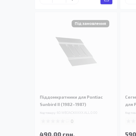
Піддомкратники для Pontiac
Сегм
Sunbird II (1982–1987)
для P
Код товару:
60.WBJACKXXXX.ALL.0.00
Код тов
0
490.00 грн.
590