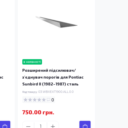
в наявності
Розширений підсилювач/
ac
з'єднувач порогів для Pontiac
Sunbird II (1982–1987) сталь
Код товару:
03.WBXEXT1900.ALL.0.0
0
750.00 грн.