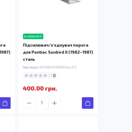
в наявності
ога
Підсилювач/зʼєднувач порога
1987)
для Pontiac Sunbird II (1982–1987)
сталь
Код товару:
03.WBXXXX1900.ALL.0.0
0
400.00 грн.