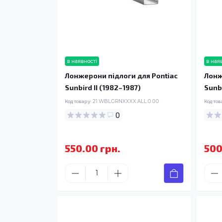
в наявності
в ная
Лонжерони підлоги для Pontiac
Лонж
Sunbird II (1982–1987)
Sunbi
Код товару:
21.WBLGRNXXXX.ALL.0.00
Код тов
0
550.00 грн.
500