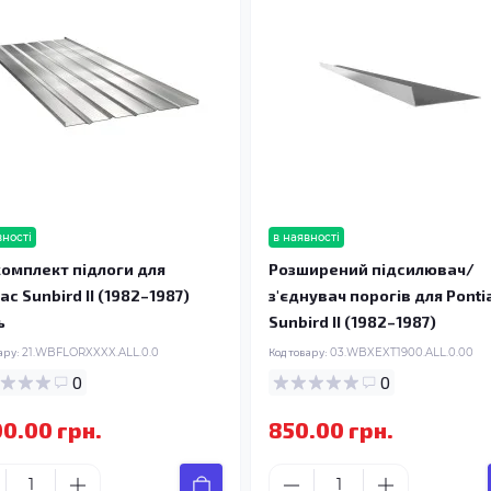
вності
в наявності
омплект підлоги для
Розширений підсилювач/
ac Sunbird II (1982–1987)
з'єднувач порогів для Ponti
ь
Sunbird II (1982–1987)
ару:
21.WBFLORXXXX.ALL.0.0
Код товару:
03.WBXEXT1900.ALL.0.00
0
0
00.00 грн.
850.00 грн.