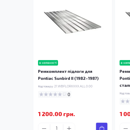
в наявності
в ная
Ремкомплект підлоги для
Ремк
Pontiac Sunbird II (1982–1987)
Ponti
стал
Код товару:
21.WBFLORXXXX.ALL.0.00
0
Код тов
1 200.00 грн.
1 0