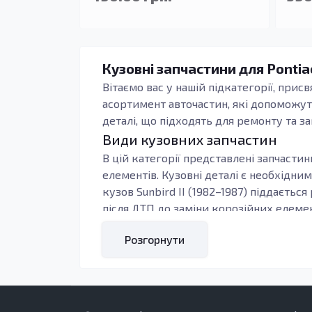
Кузовні запчастини для Pontiac
Вітаємо вас у нашій підкатегорії, прис
асортимент авточастин, які допоможут
деталі, що підходять для ремонту та з
Види кузовних запчастин
В цій категорії представлені запчастин
елементів. Кузовні деталі є необхідним
кузов Sunbird II (1982–1987) піддаєть
після ДТП до заміни корозійних елемен
Кузовні елементи, такі як пороги та п
Розгорнути
забезпечують міцність на дорозі. Якісн
служби, захищаючи автомобіль від короз
Кому підходять ці запчастини
Наприклад,
внутрішні пороги
є критич