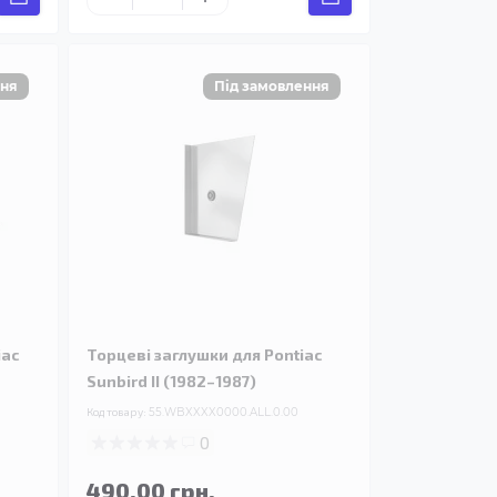
iac
Торцеві заглушки для Pontiac
Sunbird II (1982–1987)
Код товару:
55.WBXXXX0000.ALL.0.00
0
490.00 грн.