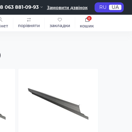
8 063 881-09-93
Замовити дзвінок
RU
UA
0
порівняти
закладки
інет
кошик
)