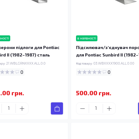
вності
в наявності
ерони підлоги для Pontiac
Підсилювач/зʼєднувач пор
rd II (1982–1987) сталь
для Pontiac Sunbird II (1982–
ару:
21.WBLGRNXXXX.ALL.0.0
Код товару:
03.WBXXXX1900.ALL.0.00
0
0
.00 грн.
500.00 грн.