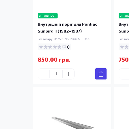
в наявності
в ная
Внутрішній поріг для Pontiac
Внут
Sunbird II (1982–1987)
Sunbi
Код товару:
03.WBINSL1900.ALL.0.00
Код тов
0
850.00 грн.
750