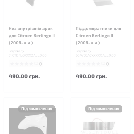
Низ внутрішніх арок
Піддомкратники для
для Citroen Berlingo II
Citroen Berlingo II
(2008–н.ч.)
(2008–н.ч.)
Код товару:
Код товару:
51.CTBRLGXXX2.ALL.0.00
60.WBJACKXXXX.ALL.0.00
0
0
490.00 грн.
490.00 грн.