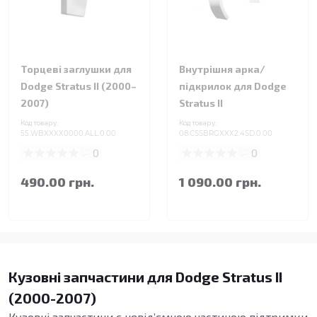
Торцеві заглушки для
Внутрішня арка/
Dodge Stratus II (2000–
підкрилок для Dodge
2007)
Stratus II
Код товару:
Код товару:
55.WBXXXX0000.ALL.0.00
08.CSSBRGXXX2.4SD.0.00
0
0
490.00 грн.
1 090.00 грн.
Кузовні запчастини для Dodge Stratus II
(2000-2007)
Кузовні запчастини є невід’ємною частиною підтримки