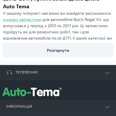
Auto Tema
У нашому інтернет-магазині ви знайдете високоякісні
кузовні запчастини
для автомобіля Buick Regal VII, що
випускався у період з 2013 по 2017 рік. Ці запчастини
підійдуть як для ремонтних робіт, так і для
відновлення автомобіля після ДТП. У даній категорії ви
зможете знайти все необхідне для відновлення
Розгорнути
кузова: від порогів до бамперів.
Види кузовних запчастин
Кузовні деталі, такі як пороги, підсилювачі, арки та
бампери, грають важливу роль у забезпеченні
ТЕЛЕФОНИ:
цілісності та безпеки автомобіля. Наприклад, пороги є
невід'ємною частиною конструкції, що забезпечує
+38 063 881 09 93
захист підлоги автомобіля від вологи та механічних
+38 096 250 84 38
пошкоджень. Заміна цих елементів важлива у
+38 099 657 61 50
випадках, коли вони зазнали корозії або механічного
- СТО
+38 063 253 75 18
ІНФОРМАЦІЯ
пошкодження, оскільки це може призвести до
серйозніших проблем у майбутньому.