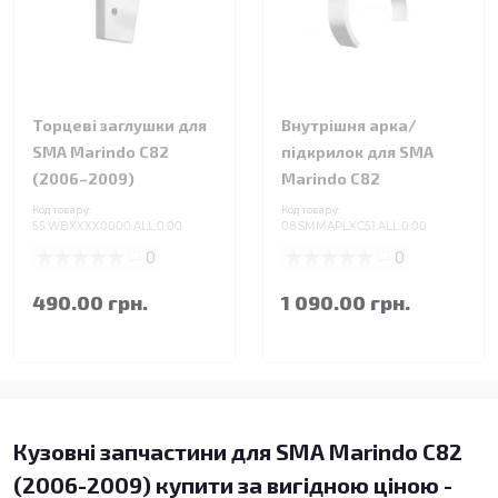
Торцеві заглушки для
Внутрішня арка/
SMA Marindo C82
підкрилок для SMA
(2006–2009)
Marindo C82
Код товару:
Код товару:
55.WBXXXX0000.ALL.0.00
08.SMMAPLXC51.ALL.0.00
0
0
490.00 грн.
1 090.00 грн.
Кузовні запчастини для SMA Marindo C82
(2006-2009) купити за вигідною ціною -