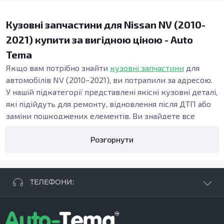
Кузовні запчастини для Nissan NV (2010-
2021) купити за вигідною ціною - Auto
Tema
Якщо вам потрібно знайти
кузовні запчастини
для
автомобілів NV (2010–2021), ви потрапили за адресою.
У нашій підкатегорії представлені якісні кузовні деталі,
які підійдуть для ремонту, відновлення після ДТП або
заміни пошкоджених елементів. Ви знайдете все
необхідне для покращення вигляду вашого авто та
Розгорнути
забезпечення його безпеки на дорозі.
Види кузовних запчастин
Кузовні запчастини включають в себе різноманітні
елементи, такі як пороги, підсилювачі, арки та
ТЕЛЕФОНИ:
бампери. Ці деталі виконують не лише естетичну
функцію, але і забезпечують міцність конструкції,
+38 063 881 09 93
зберігаючи її цілісність при ударах та інших зовнішніх
+38 096 250 84 38