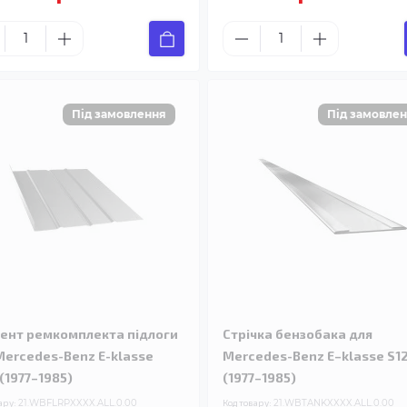
ент ремкомплекта підлоги
Стрічка бензобака для
Mercedes-Benz E-klasse
Mercedes-Benz E–klasse S1
 (1977–1985)
(1977–1985)
ару:
21.WBFLRPXXXX.ALL.0.00
Код товару:
21.WBTANKXXXX.ALL.0.00