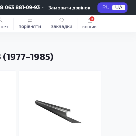
8 063 881-09-93
Замовити дзвінок
RU
UA
0
порівняти
закладки
інет
кошик
 (1977–1985)