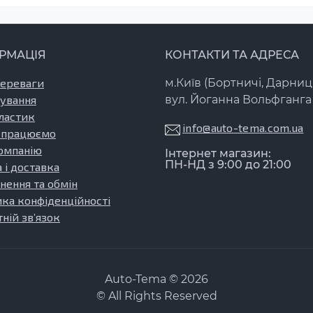
у автомобілі видно сліди корозії або механічні пошкодже
ільшить термін служби автомобіля.
РМАЦІЯ
КОНТАКТИ ТА АДРЕСА
н, виготовлених із оцинкованої сталі, забезпечує їхню до
значно підвищує стійкість деталей до негативних впливів
переваги
м.Київ (Бортничі, Дарниц
дійним у будь-яких умовах.
ування
вул. Йоганна Вольфганга 
ластик
ьки для ремонту після ДТП, але і для загального відновле
info@auto-tema.com.ua
 працюємо
найти деталі, які відповідають вашим потребам і допомож
омпанію
Інтернет магазин:
ПН-НД з 9:00 до 21:00
 і доставка
нення та обмін
, ви отримуєте гарантію на якість та широкий асортимент
ика конфіденційності
допомогти вам у виборі необхідних елементів та забезпеч
ній зв’язок
се необхідне для ремонту та обслуговування вашого автом
Auto-Tema © 2026
© All Rights Reserved