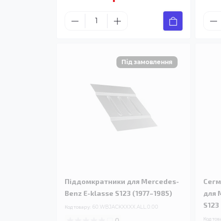
Піддомкратники для Mercedes-
Сегм
Benz E-klasse S123 (1977–1985)
для 
S123
Код товару:
60.WBJACKXXXX.ALL.0.00
0
Код тов