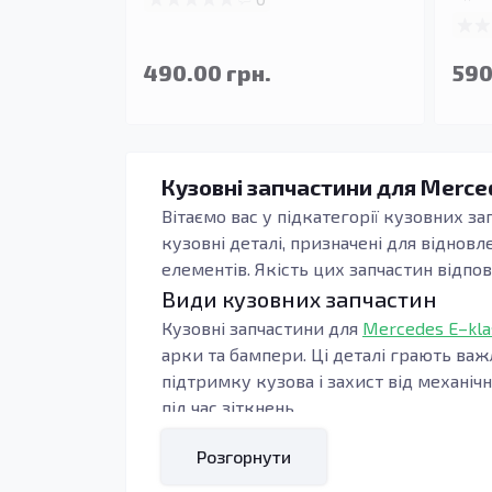
490.00 грн.
590
Кузовні запчастини для Merced
Вітаємо вас у підкатегорії кузовних зап
кузовні деталі, призначені для віднов
елементів. Якість цих запчастин відпо
Види кузовних запчастин
Кузовні запчастини для
Mercedes E–klas
арки та бампери. Ці деталі грають важ
підтримку кузова і захист від механі
під час зіткнень.
Професійна заміна кузовних елементів
Розгорнути
експлуатації автомобіля. Підсилювачі