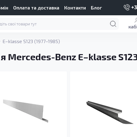
бмін
Оплата та доставка
Контакти
Блог
+3
каб
E–klasse S123 (1977–1985)
я Mercedes-Benz E–klasse S123