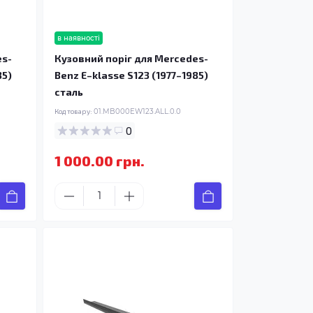
в наявності
es-
Кузовний поріг для Mercedes-
85)
Benz E–klasse S123 (1977–1985)
сталь
Код товару:
01.MB000EW123.ALL.0.0
0
1 000.00 грн.