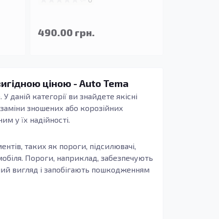
490.00 грн.
вигідною ціною - Auto Tema
 У даній категорії ви знайдете якісні
я заміни зношених або корозійних
м у їх надійності.
тів, таких як пороги, підсилювачі,
омобіля. Пороги, наприклад, забезпечують
чний вигляд і запобігають пошкодженням
езпеченні безпеки та комфорту при
печуючи необхідну жорсткість, що