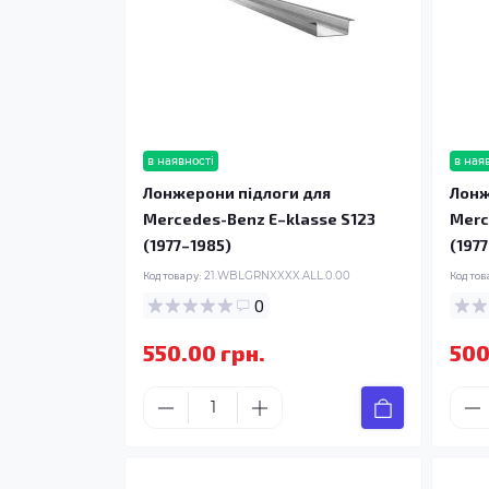
в наявності
в ная
Лонжерони підлоги для
Лонж
Mercedes-Benz E–klasse S123
Merc
(1977–1985)
(197
Код товару:
21.WBLGRNXXXX.ALL.0.00
Код тов
0
550.00 грн.
500