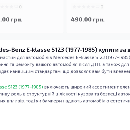
0
0
.00 грн.
490.00 грн.
es-Benz E-klasse S123 (1977-1985) купити за 
частин для автомобілів Mercedes E–klasse S123 (1977–1985).
лення та ремонту вашого автомобіля після ДТП, а також дл
відає найвищим стандартам, що дозволяє вам бути впевнени
se S123 (1977–1985)
включають широкий асортимент елемен
ливу роль в структурній цілісності кузова та безпеці авт
чних впливів, тоді як бампери надають автомобілю естети
, таких як підсилювачі порогів, є важливим кроком у заб
 порогів допомагають зміцнити конструкцію кузова, забез