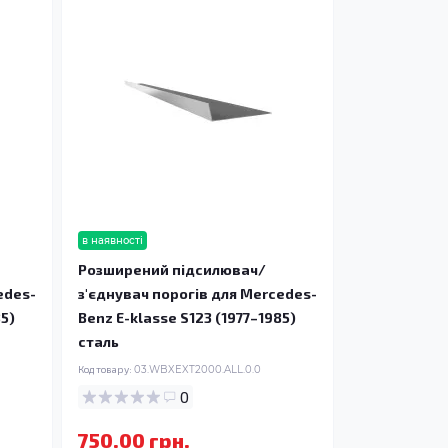
в наявності
Розширений підсилювач/
edes-
з'єднувач порогів для Mercedes-
85)
Benz E-klasse S123 (1977–1985)
сталь
Код товару:
03.WBXEXT2000.ALL.0.0
0
750.00 грн.