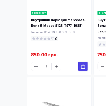
в наявності
в ная
Внутрішній поріг для Mercedes-
Внут
Benz E-klasse S123 (1977–1985)
Benz
стал
Код товару:
03.WBINSL2000.ALL.0.00
0
Код тов
850.00 грн.
750