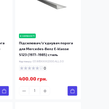
в наявності
ога
Підсилювач/зʼєднувач порога
e
для Mercedes-Benz E-klasse
S123 (1977–1985) сталь
Код товару:
03.WBXXXX2000.ALL.0.0
0
400.00 грн.