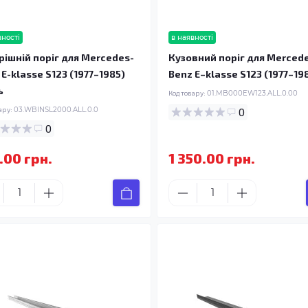
вності
в наявності
рішній поріг для Mercedes-
Кузовний поріг для Merced
 E-klasse S123 (1977–1985)
Benz E–klasse S123 (1977–19
ь
Код товару:
01.MB000EW123.ALL.0.00
ару:
03.WBINSL2000.ALL.0.0
0
0
.00 грн.
1 350.00 грн.