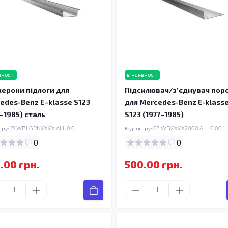
вності
в наявності
ерони підлоги для
Підсилювач/зʼєднувач пор
edes-Benz E–klasse S123
для Mercedes-Benz E-klass
7–1985) сталь
S123 (1977–1985)
ару:
21.WBLGRNXXXX.ALL.0.0
Код товару:
03.WBXXXX2000.ALL.0.00
0
0
.00 грн.
500.00 грн.