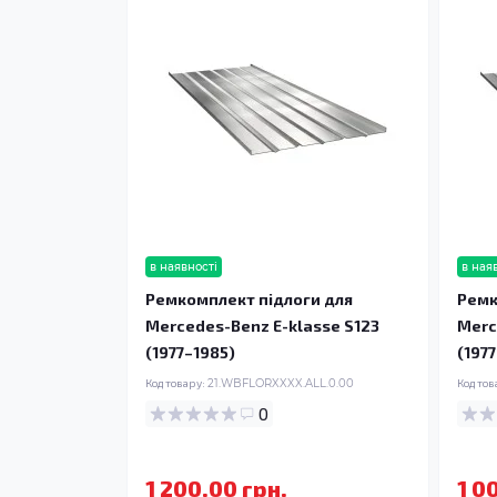
в наявності
в ная
Ремкомплект підлоги для
Ремк
Mercedes-Benz E-klasse S123
Merc
(1977–1985)
(197
Код товару:
21.WBFLORXXXX.ALL.0.00
Код тов
0
1 200.00 грн.
1 0