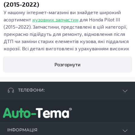
(2015-2022)
У нашому інтернет-магазині ви знайдете широкий
асортимент
кузовних запчастин
для Honda Pilot III
(2015–2022). Запчастини, представлені в цій категорії,
прекрасно підійдуть для ремонту, відновлення після
ДТП чи заміни старих елементів кузова, які піддалися
корозії. Всі деталі виготовлені з урахуванням високих
стандартів якості, щоб забезпечити довговічність та
надійність.
Розгорнути
Які елементи кузова доступні?
В нашій підкатегорії ви зможете знайти різноманітні
кузовні деталі, серед яких пороги, підсилювачі, арки,
ТЕЛЕФОНИ:
бампери та інші елементи, необхідні для відновлення
автомобіля. Кожен з елементів виконує свою важливу
+38 063 881 09 93
функцію: пороги забезпечують жорсткість та
+38 096 250 84 38
стабільність кузова, підсилювачі допомагають у разі
+38 099 657 61 50
ДТП, а бампери захищають від механічних
- СТО
+38 063 253 75 18
пошкоджень.
ІНФОРМАЦІЯ