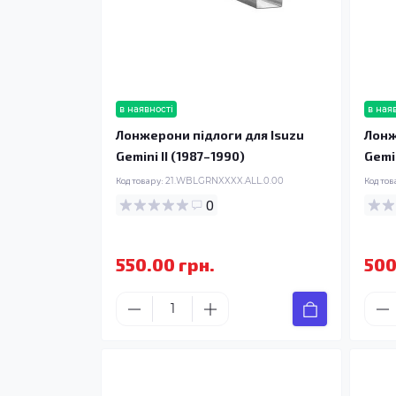
в наявності
в ная
Лонжерони підлоги для Isuzu
Лонж
Gemini II (1987–1990)
Gemin
Код товару:
21.WBLGRNXXXX.ALL.0.00
Код тов
0
550.00 грн.
500