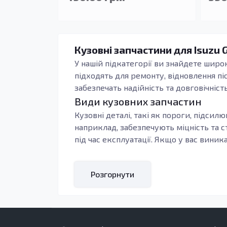
Кузовні запчастини для Isuzu G
У нашій підкатегорії ви знайдете шир
підходять для ремонту, відновлення піс
забезпечать надійність та довговічніст
Види кузовних запчастин
Кузовні деталі, такі як пороги, підси
наприклад, забезпечують міцність та 
під час експлуатації. Якщо у вас вин
Вибір якісних кузовних запчастин доз
кузовних елементів забезпечує високу д
Розгорнути
експлуатуються в умовах підвищеної во
Кому підходять ці запчастини
Якісні деталі також здатні зберігати 
пошкоджених елементів. Регулярний о