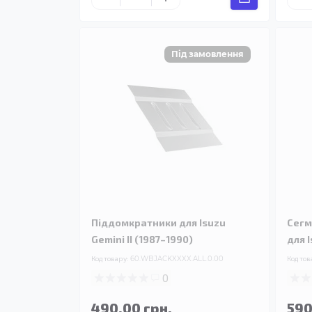
Піддомкратники для Isuzu
Сегм
Gemini II (1987–1990)
для I
Код товару:
60.WBJACKXXXX.ALL.0.00
Код тов
0
490.00 грн.
590