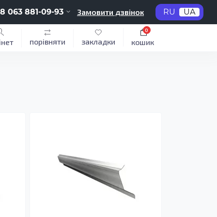
8 063 881-09-93
Замовити дзвінок
RU
UA
0
порівняти
закладки
інет
кошик