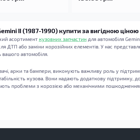
emini II (1987-1990) купити за вигідною ціною
окий асортимент
кузовних запчастин
для автомобіля Gemini 
ля ДТП або заміни корозійних елементів. У нас представле
ь вашого автомобіля.
лювачі, арки та бампери, виконують важливу роль у підтри
стабільність кузова. Вони надають додаткову підтримку,
икають проблеми з корозією або механічними пошкодженням
воляє уникнути регулярних витрат на ремонт. Використанн
овговічність, захист від корозії та зносостійкість. Це ос
логості або на дорозі з агресивними хімікатами.
естетичний вигляд вашого авто, покращуючи його зовнішній
гляд та своєчасна заміна елементів кузова допоможуть 