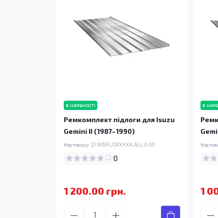
в наявності
в ная
Ремкомплект підлоги для Isuzu
Ремк
Gemini II (1987–1990)
Gemin
Код товару:
21.WBFLORXXXX.ALL.0.00
Код тов
0
1 200.00 грн.
1 0