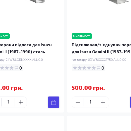
вності
в наявності
ерони підлоги для Isuzu
Підсилювач/зʼєднувач пор
i II (1987–1990) сталь
для Isuzu Gemini II (1987–199
ару:
21.WBLGRNXXXX.ALL.0.0
Код товару:
03.WBXXXX1750.ALL.0.00
0
0
.00 грн.
500.00 грн.