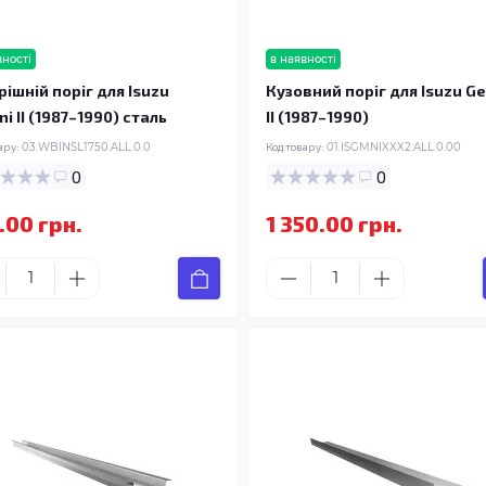
вності
в наявності
рішній поріг для Isuzu
Кузовний поріг для Isuzu Ge
i II (1987–1990) сталь
II (1987–1990)
ару:
03.WBINSL1750.ALL.0.0
Код товару:
01.ISGMNIXXX2.ALL.0.00
0
0
.00 грн.
1 350.00 грн.