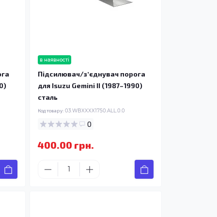
в наявності
ога
Підсилювач/зʼєднувач порога
0)
для Isuzu Gemini II (1987–1990)
сталь
Код товару:
03.WBXXXX1750.ALL.0.0
0
400.00 грн.