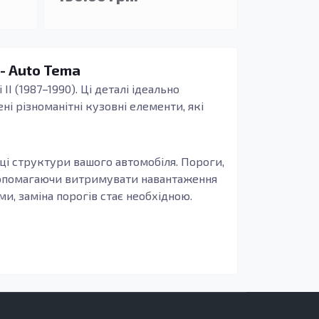
 - Auto Tema
II (1987–1990). Ці деталі ідеально
ні різноманітні кузовні елементи, які
мці структури вашого автомобіля. Пороги,
 допомагаючи витримувати навантаження
и, заміна порогів стає необхідною.
я оцинкованої сталі для виготовлення
обливо важливо для автомобілів, які
 вигляд після заміни корозійних або
продовжити термін служби вашого