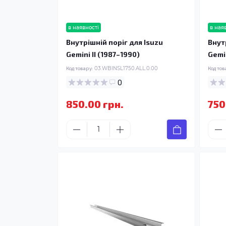
в наявності
в ная
Внутрішній поріг для Isuzu
Внут
Gemini II (1987–1990)
Gemin
Код товару:
03.WBINSL1750.ALL.0.00
Код тов
0
850.00 грн.
750