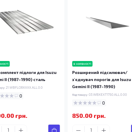
вності
в наявності
омплект підлоги для Isuzu
Розширений підсилювач/
i II (1987–1990) сталь
з'єднувач порогів для Isuzu
Gemini II (1987–1990)
ару:
21.WBFLORXXXX.ALL.0.0
0
Код товару:
03.WBXEXT1750.ALL.0.00
0
00.00 грн.
850.00 грн.