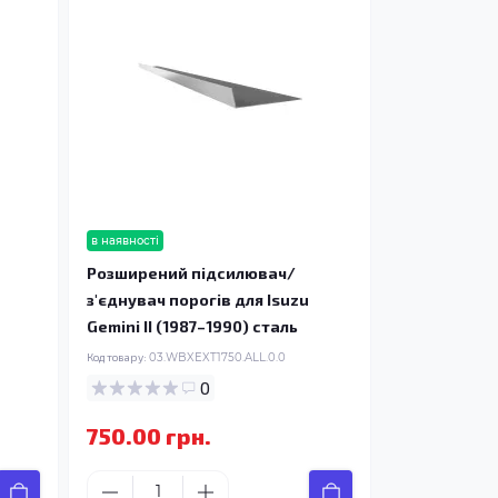
в наявності
Розширений підсилювач/
з'єднувач порогів для Isuzu
Gemini II (1987–1990) сталь
Код товару:
03.WBXEXT1750.ALL.0.0
0
750.00 грн.