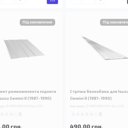
ент ремкомплекта підлоги
Стрічка бензобака для Isuz
suzu Gemini II (1987–1990)
Gemini II (1987–1990)
ару:
21.WBFLRPXXXX.ALL.0.00
Код товару:
21.WBTANKXXXX.ALL.0.00
0
0
.00 грн.
490.00 грн.