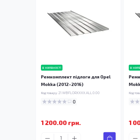
в наявності
в ная
Ремкомплект підлоги для Opel
Ремк
Mokka (2012–2016)
Mokk
Код товару:
21.WBFLORXXXX.ALL.0.00
Код тов
0
1 200.00 грн.
1 0