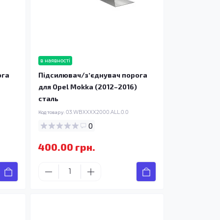
в наявності
ога
Підсилювач/зʼєднувач порога
для Opel Mokka (2012–2016)
сталь
Код товару:
03.WBXXXX2000.ALL.0.0
0
400.00 грн.