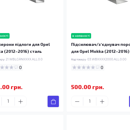
вності
в наявності
ерони підлоги для Opel
Підсилювач/зʼєднувач пор
a (2012–2016) сталь
для Opel Mokka (2012–2016)
ару:
21.WBLGRNXXXX.ALL.0.0
Код товару:
03.WBXXXX2000.ALL.0.00
0
0
.00 грн.
500.00 грн.