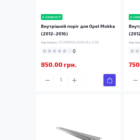
в наявності
в ная
Внутрішній поріг для Opel Mokka
Внут
(2012–2016)
(201
Код товару:
03.WBINSL2000.ALL.0.00
Код тов
0
850.00 грн.
750