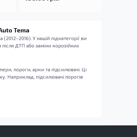
 Auto Tema
(2012–2016). У нашій підкатегорії ви
 після ДТП або заміни корозійних
ери, пороги, арки та підсилювачі. Ці
ку. Наприклад, підсилювачі порогів
і деталі виготовляються з оцинкованої
лужать вам значно довше, зберігаючи
о вирішити це питання своєчасно, адже
 елементів кузова, виконати ремонт після