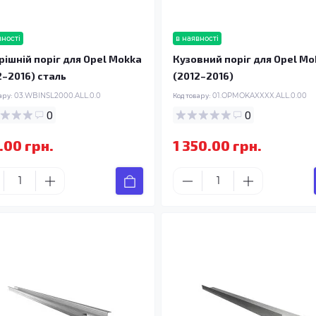
вності
в наявності
рішній поріг для Opel Mokka
Кузовний поріг для Opel Mo
2–2016) сталь
(2012–2016)
ару:
03.WBINSL2000.ALL.0.0
Код товару:
01.OPMOKAXXXX.ALL.0.00
0
0
.00 грн.
1 350.00 грн.