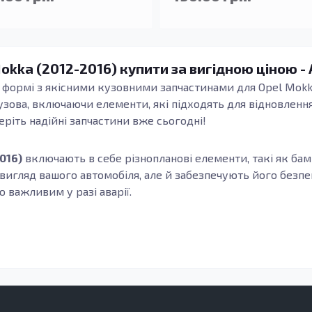
okka (2012-2016) купити за вигідною ціною -
формі з якісними кузовними запчастинами для Opel Mokka 
зова, включаючи елементи, які підходять для відновлення
еріть надійні запчастини вже сьогодні!
016)
включають в себе різнопланові елементи, такі як бамп
вигляд вашого автомобіля, але й забезпечують його безпе
 важливим у разі аварії.
жливе значення для довговічності вашого автомобіля. Так
ть до корозії та зносостійкість. Це означає, що вони прос
мобіля. Якщо говорити про ремонт порогів
Mokka
, то варт
озних проблем з безпекою.
ідійдуть для випадків, коли вам необхідно провести заміну