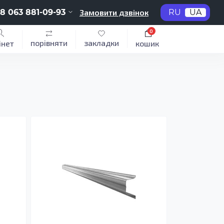
8 063 881-09-93
Замовити дзвінок
RU
UA
0
порівняти
закладки
інет
кошик