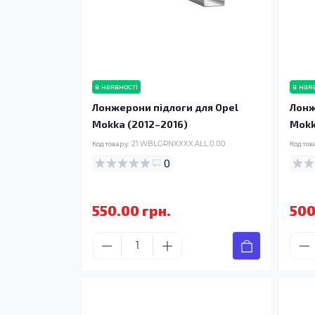
в наявності
в ная
Лонжерони підлоги для Opel
Лонж
Mokka (2012–2016)
Mokk
Код товару:
21.WBLGRNXXXX.ALL.0.00
Код тов
0
550.00 грн.
500