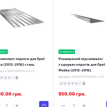
вності
в наявності
омплект підлоги для Opel
Розширений підсилювач/
a (2012–2016) сталь
з'єднувач порогів для Opel
Mokka (2012–2016)
ару:
21.WBFLORXXXX.ALL.0.0
0
Код товару:
03.WBXEXT2000.ALL.0.00
0
00.00 грн.
850.00 грн.