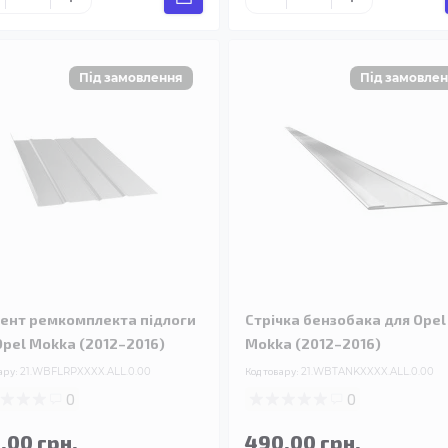
ент ремкомплекта підлоги
Стрічка бензобака для Opel
Opel Mokka (2012–2016)
Mokka (2012–2016)
ару:
21.WBFLRPXXXX.ALL.0.00
Код товару:
21.WBTANKXXXX.ALL.0.00
0
0
.00 грн.
490.00 грн.