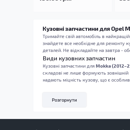
Кузовні запчастини для Opel M
Тримайте свій автомобіль в найкращій 
знайдете все необхідне для ремонту ку
деталей. Не відкладайте на завтра - об
Види кузовних запчастин
Кузовні запчастини для
Mokka (2012–2
складові не лише формують зовнішній 
надають міцність кузову, що є особливо
Використання якісних запчастин має ва
сталі, що забезпечує їм високу стійкіс
Розгорнути
надійність та естетичний вигляд авто
корозія може привести до більш серй
Кому підходять ці запчастини
Запчастини в цій категорії відмінно п