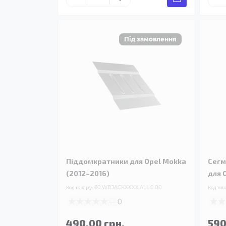
Піддомкратники для Opel Mokka
Сегм
(2012–2016)
для 
Код товару:
60.WBJACKXXXX.ALL.0.00
Код тов
0
490.00 грн.
590