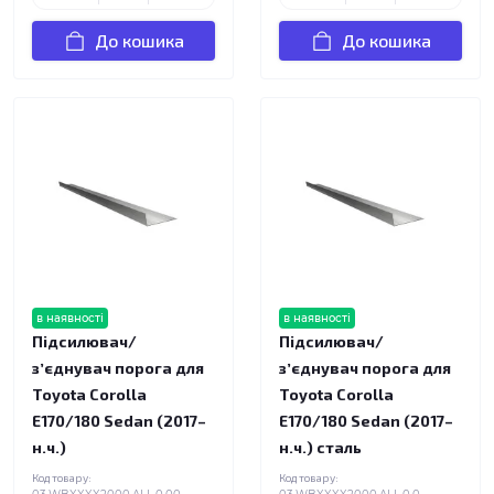
До кошика
До кошика
в наявності
в наявності
Підсилювач/
Підсилювач/
зʼєднувач порога для
зʼєднувач порога для
Toyota Corolla
Toyota Corolla
E170/180 Sedan (2017–
E170/180 Sedan (2017–
н.ч.)
н.ч.) сталь
Код товару:
Код товару: