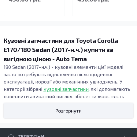
Кузовні запчастини для Toyota Corolla
E170/180 Sedan (2017-н.ч.) купити за
вигідною ціною - Auto Tema
180 Sedan (2017–н.ч.) - кузовні елементи цієї моделі
часто потребують відновлення після щоденної
експлуатації, корозії або механічних ушкоджень. У
категорії зібрані
кузовні запчастини
, які допомагають
повернути акуратний вигляд, зберегти жорсткість
конструкції та підтримати безпеку. Точна геометрія
Розгорнути
панелей важлива під час ремонту кузова, адже від неї
залежать зазори, посадка дверей і стабільність вузлів
у зоні порогів та підлоги.
Види кузовних запчастин
ТЕЛЕФОНИ: