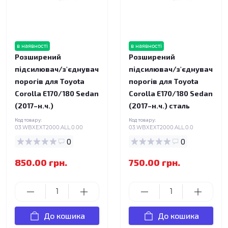
в наявності
в наявності
Розширений
Розширений
підсилювач/з'єднувач
підсилювач/з'єднувач
порогів для Toyota
порогів для Toyota
Corolla E170/180 Sedan
Corolla E170/180 Sedan
(2017–н.ч.)
(2017–н.ч.) сталь
Код товару:
Код товару:
03.WBXEXT2000.ALL.0.00
03.WBXEXT2000.ALL.0.0
0
0
850.00 грн.
750.00 грн.
До кошика
До кошика