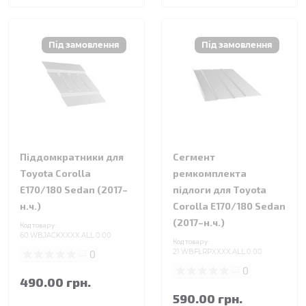
Піддомкратники для
Сегмент
Toyota Corolla
ремкомплекта
E170/180 Sedan (2017–
підлоги для Toyota
н.ч.)
Corolla E170/180 Sedan
(2017–н.ч.)
Код товару:
60.WBJACKXXXX.ALL.0.00
Код товару:
0
21.WBFLRPXXXX.ALL.0.00
0
490.00 грн.
590.00 грн.