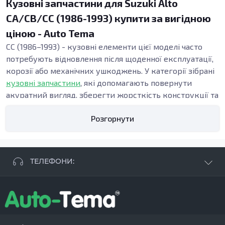
Кузовні запчастини для Suzuki Alto
CA/CB/CC (1986-1993) купити за вигідною
ціною - Auto Tema
CC (1986–1993) - кузовні елементи цієї моделі часто
потребують відновлення після щоденної експлуатації,
корозії або механічних ушкоджень. У категорії зібрані
кузовні запчастини
, які допомагають повернути
акуратний вигляд, зберегти жорсткість конструкції та
підтримати безпеку. Точна геометрія панелей важлива
Розгорнути
під час ремонту кузова, адже від неї залежать зазори,
посадка дверей і стабільність вузлів у зоні порогів та
підлоги.
Види кузовних запчастин
ТЕЛЕФОНИ:
Кузовні деталі використовують, коли потрібні:
відновлення кузова після ДТП, заміна елементів
+38 063 881 09 93
кузова при прогниванні, усунення деформацій після
+38 096 250 84 38
ударів або ремонт при прихованих осередках іржі.
+38 099 657 61 50
Навіть локальні пошкодження можуть поступово
- СТО
+38 063 253 75 18