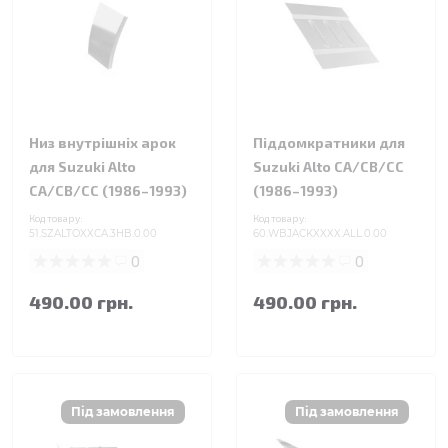
Низ внутрішніх арок
Піддомкратники для
для Suzuki Alto
Suzuki Alto CA/CB/CC
CA/CB/CC (1986–1993)
(1986–1993)
Код товару:
Код товару:
51.SZALTOXXCA.3HB.0.00
60.WBJACKXXXX.ALL.0.00
0
0
490.00 грн.
490.00 грн.