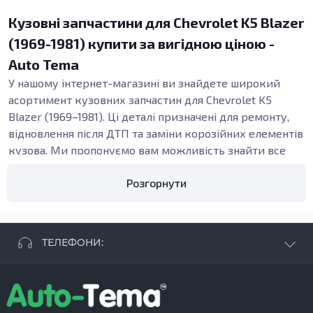
Кузовні запчастини для Chevrolet K5 Blazer
(1969-1981) купити за вигідною ціною -
Auto Tema
У нашому інтернет-магазині ви знайдете широкий
асортимент кузовних запчастин для Chevrolet K5
Blazer (1969–1981). Ці деталі призначені для ремонту,
відновлення після ДТП та заміни корозійних елементів
кузова. Ми пропонуємо вам можливість знайти все
необхідне для відновлення вашого автомобіля,
Розгорнути
забезпечуючи надійність та якість кожної запчастини.
Види кузовних запчастин
В нашій категорії ви зможете знайти різноманітні
кузовні деталі, таких як пороги, підсилювачі, арки та
ТЕЛЕФОНИ:
бампери. Ці елементи є критично важливими для
підтримки цілісності кузова вашого K5 Blazer,
+38 063 881 09 93
забезпечуючи його міцність та безпеку. Наприклад,
+38 096 250 84 38
внутрішні пороги
слугують важливою частиною
+38 099 657 61 50