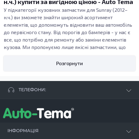
н.ч.) купити за вигідною ціною - Auto Tema
У підкатегорії кузовних запчастин для Sunray (2012–
н.ч.) ви зможете знайти широкий асортимент
елементів, що допоможуть відновити ваш автомобіль
до первісного стану. Від порогів до бамперів - у нас є
все, що потрібно для ремонту або заміни елементів
кузова. Ми пропонуємо лише якісні запчастини, що
забезпечують надійність і довговічність.
Види кузовних запчастин
Розгорнути
У нашому асортименті ви зустрінете різноманітні
кузовні запчастини, включаючи пороги, підсилювачі,
арки, бампери та інші елементи. Кузовні деталі
ТЕЛЕФОНИ:
відіграють критично важливу роль у структурній
цілісності автомобіля, а також в його естетичному
+38 063 881 09 93
вигляді. Всі ці елементи забезпечують надійний захист
+38 096 250 84 38
та підтримують функціональність вашого авто.
+38 099 657 61 50
- СТО
+38 063 253 75 18
Якісні кузовні запчастини виготовляються з
ІНФОРМАЦІЯ
оцинкованої сталі, що надає їм виняткову