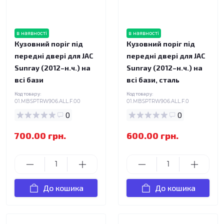
в наявності
в наявності
Кузовний поріг під
Кузовний поріг під
передні двері для JAC
передні двері для JAC
Sunray (2012–н.ч.) на
Sunray (2012–н.ч.) на
всі бази
всі бази, сталь
Код товару:
Код товару:
01.MBSPTRW906.ALL.F.00
01.MBSPTRW906.ALL.F.0
0
0
700.00 грн.
600.00 грн.
До кошика
До кошика