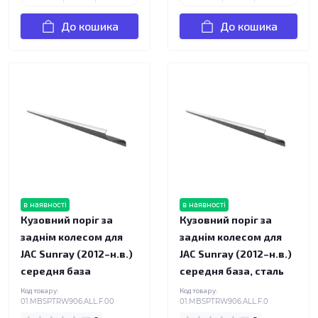
До кошика
До кошика
в наявності
в наявності
Кузовний поріг за
Кузовний поріг за
заднім колесом для
заднім колесом для
JAC Sunray (2012–н.в.)
JAC Sunray (2012–н.в.)
середня база
середня база, сталь
Код товару:
Код товару:
01.MBSPTRW906.ALL.F.00
01.MBSPTRW906.ALL.F.0