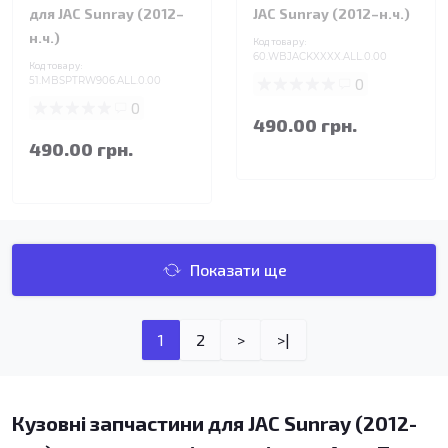
для JAC Sunray (2012–
JAC Sunray (2012–н.ч.)
н.ч.)
Код товару:
60.WBJACKXXXX.ALL.0.00
Код товару:
51.MBSPTRW906.ALL.0.00
0
0
490.00 грн.
490.00 грн.
Показати ще
1
2
>
>|
Кузовні запчастини для JAC Sunray (2012-