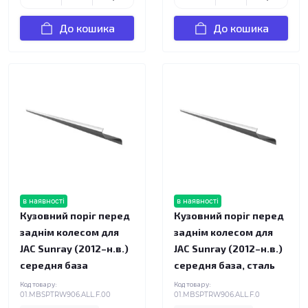
До кошика
До кошика
в наявності
в наявності
Кузовний поріг перед
Кузовний поріг перед
заднім колесом для
заднім колесом для
JAC Sunray (2012–н.в.)
JAC Sunray (2012–н.в.)
середня база
середня база, сталь
Код товару:
Код товару:
01.MBSPTRW906.ALL.F.00
01.MBSPTRW906.ALL.F.0