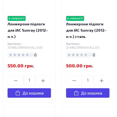
в наявності
в наявності
Лонжерони підлоги
Лонжерони підлоги
для JAC Sunray (2012–
для JAC Sunray (2012–
н.ч.)
н.ч.) сталь
Код товару:
Код товару:
21.WBLGRNXXXX.ALL.0.00
21.WBLGRNXXXX.ALL.0.0
0
0
550.00 грн.
500.00 грн.
До кошика
До кошика