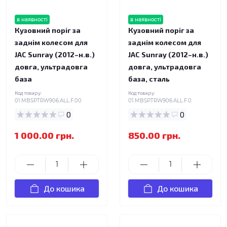
в наявності
в наявності
Кузовний поріг за
Кузовний поріг за
заднім колесом для
заднім колесом для
JAC Sunray (2012–н.в.)
JAC Sunray (2012–н.в.)
довга, ультрадовга
довга, ультрадовга
база
база, сталь
Код товару:
Код товару:
01.MBSPTRW906.ALL.F.00
01.MBSPTRW906.ALL.F.0
0
0
1 000.00 грн.
850.00 грн.
До кошика
До кошика