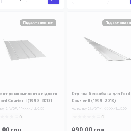
ент ремкомплекта підлоги
Стрічка бензобака для Ford
ord Courier II (1999–2013)
Courier II (1999–2013)
ару:
21.WBFLRPXXXX.ALL.0.00
Код товару:
21.WBTANKXXXX.ALL.0.00
0
0
.00 грн.
490.00 грн.