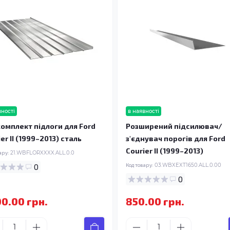
вності
в наявності
омплект підлоги для Ford
Розширений підсилювач/
er II (1999–2013) сталь
з'єднувач порогів для Ford
Courier II (1999–2013)
ару:
21.WBFLORXXXX.ALL.0.0
0
Код товару:
03.WBXEXT1650.ALL.0.00
0
00.00 грн.
850.00 грн.