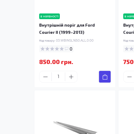
в наявності
в ная
Внутрішній поріг для Ford
Внут
Courier II (1999–2013)
Couri
Код товару:
03.WBINSL1650.ALL.0.00
Код тов
0
850.00 грн.
750