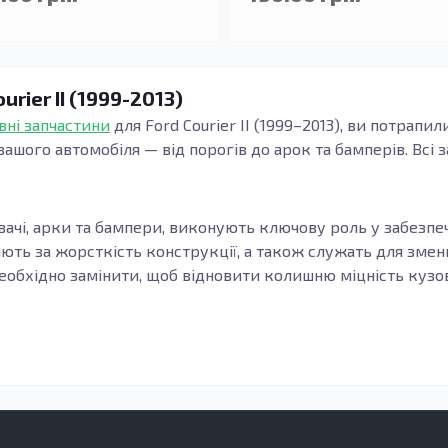
rier II (1999-2013)
вні запчастини
для Ford Courier II (1999–2013), ви потрапил
ашого автомобіля — від порогів до арок та бамперів. Всі 
лювачі, арки та бампери, виконують ключову роль у забезп
ють за жорсткість конструкції, а також служать для зменш
необхідно замінити, щоб відновити колишню міцність кузов
 на термін служби вашого автомобіля. Виготовлені з оцин
ні від корозії, зносу та інших негативних впливів зовні
ню та поломці кузовних конструкцій.
1999-2013)