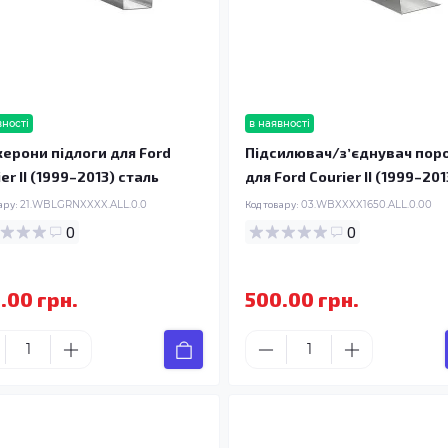
вності
в наявності
ерони підлоги для Ford
Підсилювач/зʼєднувач пор
er II (1999–2013) сталь
для Ford Courier II (1999–201
ару:
21.WBLGRNXXXX.ALL.0.0
Код товару:
03.WBXXXX1650.ALL.0.00
0
0
.00 грн.
500.00 грн.