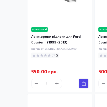
в наявності
в ная
Лонжерони підлоги для Ford
Лонж
Courier II (1999–2013)
Couri
Код товару:
21.WBLGRNXXXX.ALL.0.00
Код тов
0
550.00 грн.
500