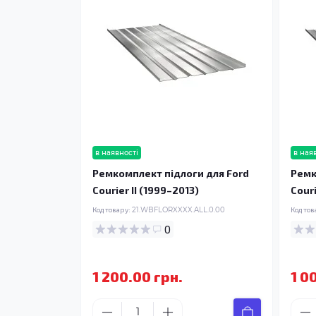
в наявності
в ная
Ремкомплект підлоги для Ford
Ремк
Courier II (1999–2013)
Couri
Код товару:
21.WBFLORXXXX.ALL.0.00
Код тов
0
1 200.00 грн.
1 0