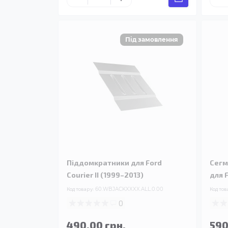
Піддомкратники для Ford
Сегм
Courier II (1999–2013)
для F
Код товару:
60.WBJACKXXXX.ALL.0.00
Код тов
0
490.00 грн.
590