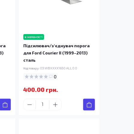
в наявності
ога
Підсилювач/зʼєднувач порога
3)
для Ford Courier II (1999–2013)
сталь
Код товару:
03.WBXXXX1650.ALL.0.0
0
400.00 грн.