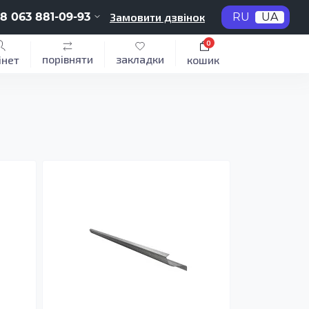
8 063 881-09-93
Замовити дзвінок
RU
UA
0
порівняти
закладки
інет
кошик