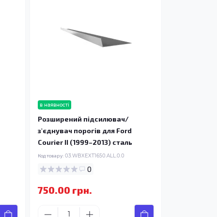
в наявності
Розширений підсилювач/
з'єднувач порогів для Ford
Courier II (1999–2013) сталь
Код товару:
03.WBXEXT1650.ALL.0.0
0
750.00 грн.