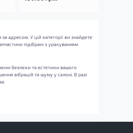
и за адресою. У цій категорії ви знайдете
запчастини підібрані з урахуванням
еченні безпеки та естетики вашого
ення вібрацій та шуму у салоні. В разі
а.
кованої сталі, елементи мають значну
шнього середовища. Використання таких