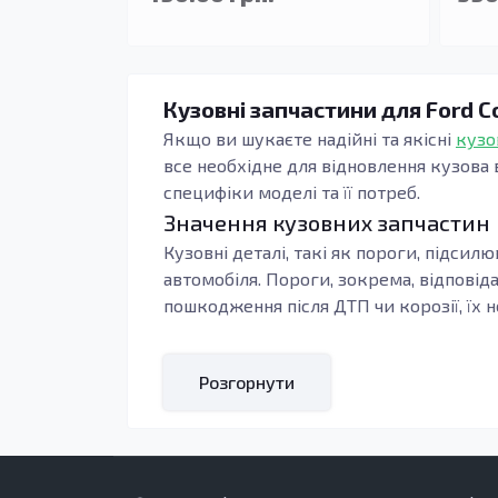
Кузовні запчастини для Ford Cou
Якщо ви шукаєте надійні та якісні
кузо
все необхідне для відновлення кузова в
специфіки моделі та її потреб.
Значення кузовних запчастин
Кузовні деталі, такі як пороги, підси
автомобіля. Пороги, зокрема, відповіда
пошкодження після ДТП чи корозії, їх 
Якість деталей безпосередньо впливає
довговічність — вони ефективно захище
Розгорнути
матеріалів запобігає швидкому старін
Кому підійдуть ці запчастини?
Кузовні запчастини для Ford Courier II (