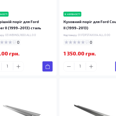
вності
в наявності
рішній поріг для Ford
Кузовний поріг для Ford Cou
er II (1999–2013) сталь
II (1999–2013)
ару:
03.WBINSL1650.ALL.0.0
Код товару:
01.FDFSTAXXX4.ALL.0.00
0
0
.00 грн.
1 350.00 грн.