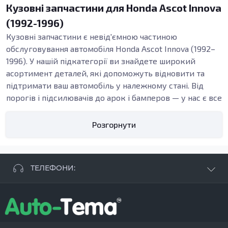
Кузовні запчастини для Honda Ascot Innova
(1992-1996)
Кузовні запчастини є невід'ємною частиною
обслуговування автомобіля Honda Ascot Innova (1992–
1996). У нашій підкатегорії ви знайдете широкий
асортимент деталей, які допоможуть відновити та
підтримати ваш автомобіль у належному стані. Від
порогів і підсилювачів до арок і бамперов — у нас є все
необхідне для ремонту вашого кузова.
Які деталі доступні?
Розгорнути
Запчастини в цій категорії охоплюють ключові
елементи кузова, зокрема пороги, підсилювачі та
бампери. Ці елементи відповідають за структурну
ТЕЛЕФОНИ:
цілісність вашого автомобіля та його безпеку на
дорозі. Вони допомагають запобігти додатковим
+38 063 881 09 93
пошкодженням при зіткненнях, а також забезпечують
+38 096 250 84 38
належний вигляд вашого авто.
+38 099 657 61 50
Чому важливі якісні кузовні деталі?
- СТО
+38 063 253 75 18