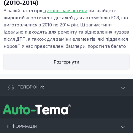
(2010-2014)
У нашій категорії
кузовні запчастини
ви знайдете
широкий асортимент деталей для автомобілів EC8, що
виготовлялися з 2010 по 2014 рік. Ці запчастини
ідеально підходять для ремонту та відновлення кузова
після ДТП, а також для заміни елементів, які піддалися
корозії. У нас представлені бампери, пороги та багато
інших кузовних елементів, необхідних для
забезпечення зовнішнього вигляду та безпеки вашого
Розгорнути
автомобіля.
Необхідні кузовні деталі
Кузовні деталі, такі як пороги, підсилювачі та бампери,
ТЕЛЕФОНИ:
виконують важливу функцію у забезпеченні
структури та безпеки автомобіля. Наприклад, пороги
+38 063 881 09 93
захищають кузов під час бокових ударів, тоді як
+38 096 250 84 38
бампери забезпечують безпеку при незначних
+38 099 657 61 50
зіткненнях. Якщо ваш автомобіль потрапив у ДТП або
- СТО
+38 063 253 75 18
зазнав корозії, ці деталі можуть потребувати заміни.
ІНФОРМАЦІЯ