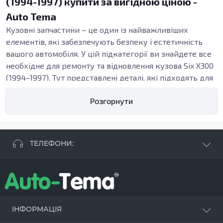
(1994-1997) купити за вигідною ціною -
Auto Tema
Кузовні запчастини – це один із найважливіших
елементів, які забезпечують безпеку і естетичність
вашого автомобіля. У цій підкатегорії ви знайдете все
необхідне для ремонту та відновлення кузова Six X300
(1994–1997). Тут представлені деталі, які підходять для
реставрації, заміни корозійних елементів або
Розгорнути
покращення загального стану кузова.
Види кузовних запчастин
В категорії кузовних запчастин для Six X300 (1994–
1997) представлені різноманітні елементи, зокрема,
ТЕЛЕФОНИ:
кузовні пороги, підсилювачі, бампери та арки. Ці
елементи відіграють ключову роль у підтримці
+38 063 881 09 93
цілісності конструкції автомобіля та забезпечують
+38 096 250 84 38
надійний захист пасажирів.
+38 099 657 61 50
- СТО
+38 063 253 75 18
Кузовні пороги, наприклад, є важливими елементами,
ІНФОРМАЦІЯ
які допомагають підтримувати нижню частину кузова,