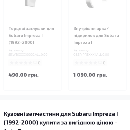
Торцеві заглушки для
Внутрішня арка/
Subaru Impreza I
підкрилок для Subaru
(1992–2000)
Impreza I
Код товару:
Код товару:
55.WBXXXX0000.ALL.0.00
08.SRIPRZXXX1.ALL.0.00
0
0
490.00 грн.
1 090.00 грн.
Кузовні запчастини для Subaru Impreza I
(1992-2000) купити за вигідною ціною -