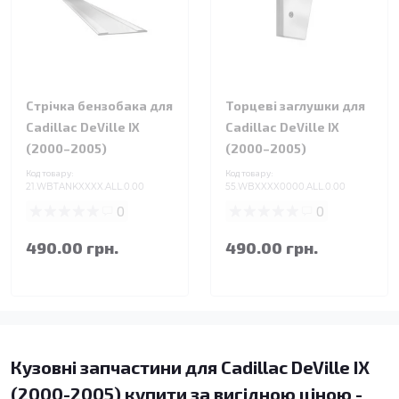
Стрічка бензобака для
Торцеві заглушки для
Cadillac DeVille IX
Cadillac DeVille IX
(2000–2005)
(2000–2005)
Код товару:
Код товару:
21.WBTANKXXXX.ALL.0.00
55.WBXXXX0000.ALL.0.00
0
0
490.00 грн.
490.00 грн.
Кузовні запчастини для Cadillac DeVille IX
(2000-2005) купити за вигідною ціною -