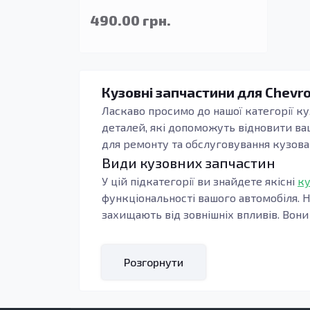
490.00 грн.
Кузовні запчастини для Chevrol
Ласкаво просимо до нашої категорії ку
деталей, які допоможуть відновити ва
для ремонту та обслуговування кузова 
Види кузовних запчастин
У цій підкатегорії ви знайдете якісні
ку
функціональності вашого автомобіля. Н
захищають від зовнішніх впливів. Вони
Кузовні деталі, такі як підсилювачі, а
відповідають за естетичний вигляд, але
Розгорнути
забезпечує їх довговічність, захист ві
кліматичними умовами.