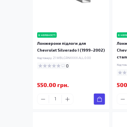
в наявності
в ная
Лонжерони підлоги для
Лонж
Chevrolet Silverado I (1999–2002)
Chev
стал
Код товару:
21.WBLGRNXXXX.ALL.0.00
0
Код тов
550.00 грн.
500