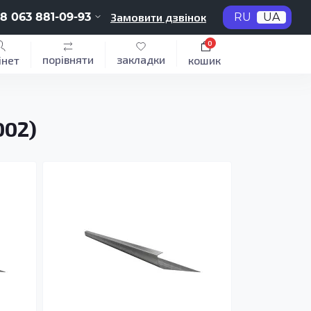
8 063 881-09-93
Замовити дзвінок
RU
UA
0
порівняти
закладки
інет
кошик
002)