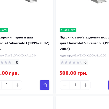
вності
в наявності
ерони підлоги для
Підсилювач/зʼєднувач пор
rolet Silverado I (1999–2002)
для Chevrolet Silverado I (1
ь
2002)
ару:
21.WBLGRNXXXX.ALL.0.0
Код товару:
03.WBXXXX2000.ALL.0.00
0
0
.00 грн.
500.00 грн.