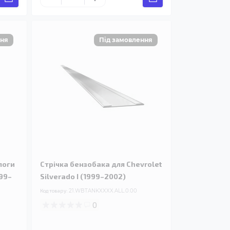
логи
Стрічка бензобака для Chevrolet
999–
Silverado I (1999–2002)
Код товару:
21.WBTANKXXXX.ALL.0.00
0