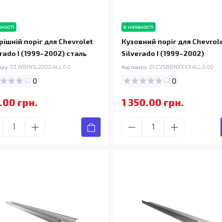
вності
в наявності
рішній поріг для Chevrolet
Кузовний поріг для Chevrol
erado I (1999–2002) сталь
Silverado I (1999–2002)
ару:
03.WBINSL2000.ALL.0.0
Код товару:
01.CVSBBNXXX3.ALL.0.00
0
0
.00 грн.
1 350.00 грн.