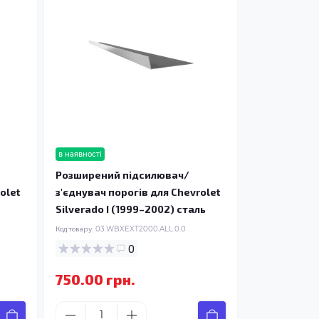
в наявності
Розширений підсилювач/
olet
з'єднувач порогів для Chevrolet
Silverado I (1999–2002) сталь
Код товару:
03.WBXEXT2000.ALL.0.0
0
750.00 грн.