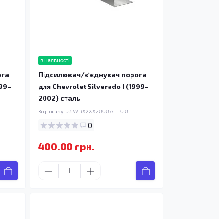
в наявності
ога
Підсилювач/зʼєднувач порога
999–
для Chevrolet Silverado I (1999–
2002) сталь
Код товару:
03.WBXXXX2000.ALL.0.0
0
400.00 грн.