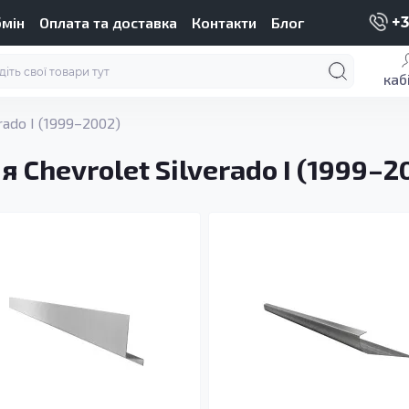
бмін
Оплата та доставка
Контакти
Блог
+3
каб
rado I (1999–2002)
 Chevrolet Silverado I (1999–2