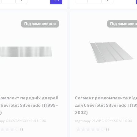
омплект передніх дверей
Сегмент ремкомплекта під
hevrolet Silverado I (1999–
для Chevrolet Silverado I (1
)
2002)
ару:
04.CVTAHOXXX2.ALL.F.00
Код товару:
21.WBFLRPXXXX.ALL.0.00
0
0