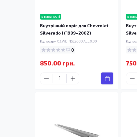
в наявності
в ная
Внутрішній поріг для Chevrolet
Внут
Silverado I (1999–2002)
Silv
Код товару:
03.WBINSL2000.ALL.0.00
Код тов
0
850.00 грн.
750