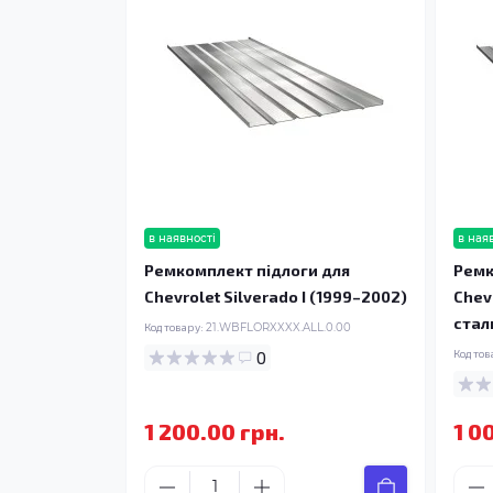
в наявності
в ная
Ремкомплект підлоги для
Ремк
Chevrolet Silverado I (1999–2002)
Chev
стал
Код товару:
21.WBFLORXXXX.ALL.0.00
0
Код тов
1 200.00 грн.
1 0