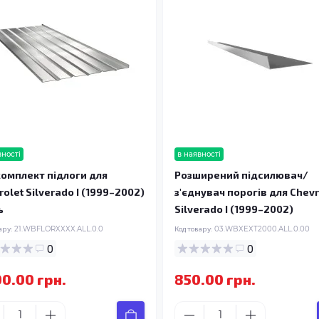
вності
в наявності
омплект підлоги для
Розширений підсилювач/
rolet Silverado I (1999–2002)
з'єднувач порогів для Chevr
ь
Silverado I (1999–2002)
ару:
21.WBFLORXXXX.ALL.0.0
Код товару:
03.WBXEXT2000.ALL.0.00
0
0
00.00 грн.
850.00 грн.