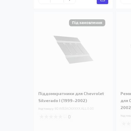
Піддомкратники для Chevrolet
Ремк
Silverado I (1999–2002)
для C
2002
Код товару:
60.WBJACKXXXX.ALL.0.00
0
Код тов