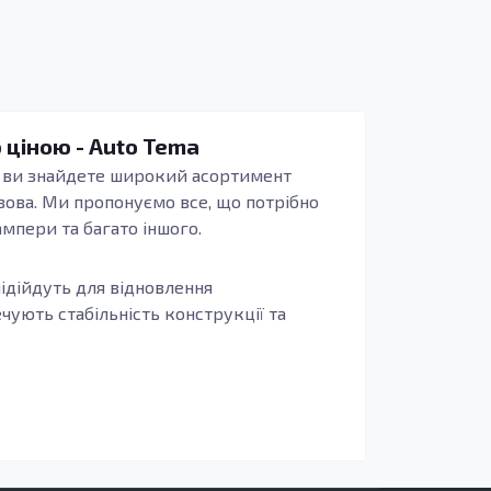
ю ціною - Auto Tema
Тут ви знайдете широкий асортимент
зова. Ми пропонуємо все, що потрібно
ампери та багато іншого.
 підійдуть для відновлення
чують стабільність конструкції та
сності автомобіля. Вони не тільки
вляються з оцинкованої сталі, що
 хто живе в регіонах з несприятливими