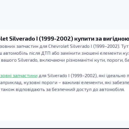
et Silverado I (1999-2002) купити за вигідно
зовних запчастин для Chevrolet Silverado I (1999–2002). 
ш автомобіль після ДТП або замінити зношені елементи ку
вашого Silverado, включаючи різноманітні кути, пороги, б
зовні запчастини
для Silverado I (1999–2002), які ідеально
априклад, кузовні пороги – важливі елементи, які забезпе
 також відповідають за безпечний доступ до автомобіля.
рки та бампери, є критично важливими для збереження цілі
 й за безпеку на дорозі. Якісні кузовні запчастини вигото
д корозії та зносостійкість. Це особливо важливо для тих,