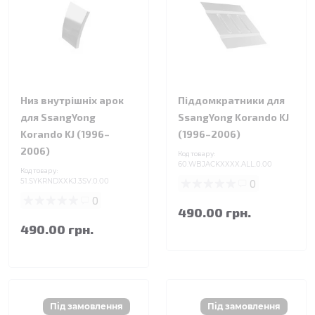
Низ внутрішніх арок
Піддомкратники для
для SsangYong
SsangYong Korando KJ
Korando KJ (1996–
(1996–2006)
2006)
Код товару:
60.WBJACKXXXX.ALL.0.00
Код товару:
51.SYKRNDXXKJ.3SV.0.00
0
0
490.00 грн.
490.00 грн.