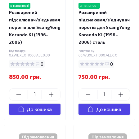
в наявності
в наявності
Розширений
Розширений
підсилювач/з'єднувач
підсилювач/з'єднувач
порогів для SsangYong
порогів для SsangYong
Korando KJ (1996–
Korando KJ (1996–
2006)
2006) сталь
Код товару:
Код товару:
03.WBXEXT1000.ALL.0.00
03.WBXEXT1000.ALL.0.0
0
0
850.00 грн.
750.00 грн.
До кошика
До кошика