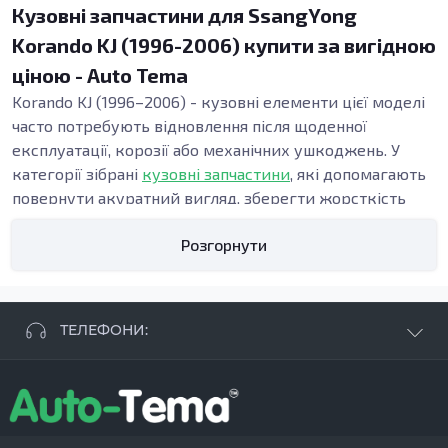
Кузовні запчастини для SsangYong
Korando KJ (1996-2006) купити за вигідною
ціною - Auto Tema
Korando KJ (1996–2006) - кузовні елементи цієї моделі
часто потребують відновлення після щоденної
експлуатації, корозії або механічних ушкоджень. У
категорії зібрані
кузовні запчастини
, які допомагають
повернути акуратний вигляд, зберегти жорсткість
конструкції та підтримати безпеку. Точна геометрія
Розгорнути
панелей важлива під час ремонту кузова, адже від неї
залежать зазори, посадка дверей і стабільність вузлів
у зоні порогів та підлоги.
Види кузовних запчастин
ТЕЛЕФОНИ:
Кузовні деталі використовують, коли потрібні:
відновлення кузова після ДТП, заміна елементів
+38 063 881 09 93
кузова при прогниванні, усунення деформацій після
+38 096 250 84 38
ударів або ремонт при прихованих осередках іржі.
+38 099 657 61 50
Навіть локальні пошкодження можуть поступово
- СТО
+38 063 253 75 18