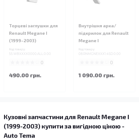
Торцеві заглушки для
Внутрішня арка/
Renault Megane I
підкрилок для Renault
(1999–2003)
Megane I
Код товару:
Код товару:
55.WBXXXX0000.ALL.0.00
08.RNMGNEXXX1.4SD.0.00
0
0
490.00 грн.
1 090.00 грн.
Кузовні запчастини для Renault Megane I
(1999-2003) купити за вигідною ціною -
Auto Tema