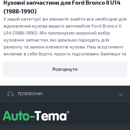
Кузовні запчастини для Ford Bronco II U14
(1988-1990)
У нашій категорії ви зможете знайти все необхідне для
відновлення кузова вашого автомобіля Ford Bronco II
U14 (1988–1990). Ми пропонуємо широкий вибір
кузовних запчастин, які ідеально підходять для
ремонту та заміни елементів кузова. Наш асортимент
включає в себе борти, пороги, підсилювачі, бампери та
багато інших деталей.
Які кузовні деталі можна знайти
Розгорнути
У підкатегорії кузовних запчастин для
Bronco II U14
(1988–1990)
ви знайдете елементи, які допоможуть
вам у процесі відновлення після ДТП або заміни
ТЕЛЕФОНИ:
корозійних частин. Це важливі компоненти, які
забезпечують не лише естетичний вигляд авто, але й
+38 063 881 09 93
надійність його експлуатації. Наприклад, внутрішні
+38 096 250 84 38
пороги – це елемент, від якого залежить стійкість
+38 099 657 61 50
кузова. Вони захищають від потрапляння води та
- СТО
+38 063 253 75 18