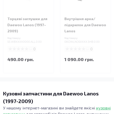
Торцеві заглушки для
Внутрішня арка/
Daewoo Lanos (1997–
підкрилок для Daewoo
2009)
Lanos
Код товару:
Код товару:
55.WBXXXX0000.ALL.0.00
08.DWLNOSXXXX.5HB.0.00
0
0
490.00 грн.
1 090.00 грн.
Кузовні запчастини для Daewoo Lanos
(1997-2009)
У нашому інтернет-магазині ви знайдете якісні
кузовні
запчастини
для автомобілів Daewoo Lanos, випущених