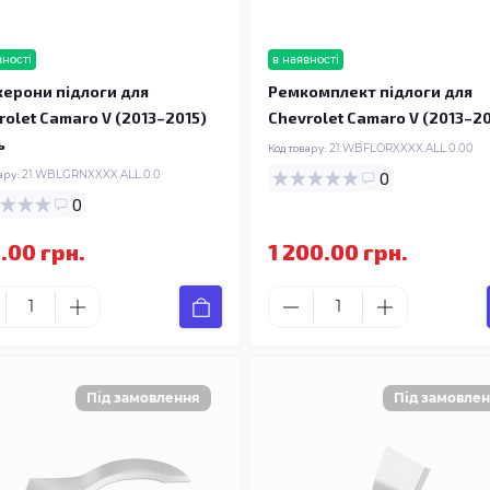
вності
в наявності
ерони підлоги для
Ремкомплект підлоги для
rolet Camaro V (2013–2015)
Chevrolet Camaro V (2013–20
ь
Код товару:
21.WBFLORXXXX.ALL.0.00
ару:
21.WBLGRNXXXX.ALL.0.0
0
0
.00 грн.
1 200.00 грн.