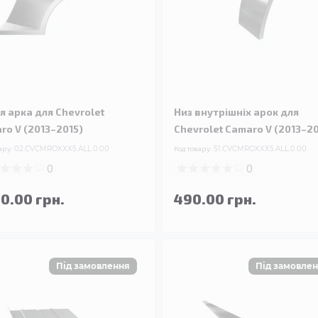
я арка для Chevrolet
Низ внутрішніх арок для
ro V (2013–2015)
Chevrolet Camaro V (2013–20
ару:
02.CVCMROXXX5.ALL.0.00
Код товару:
51.CVCMROXXX5.ALL.0.00
0
0
90.00 грн.
490.00 грн.