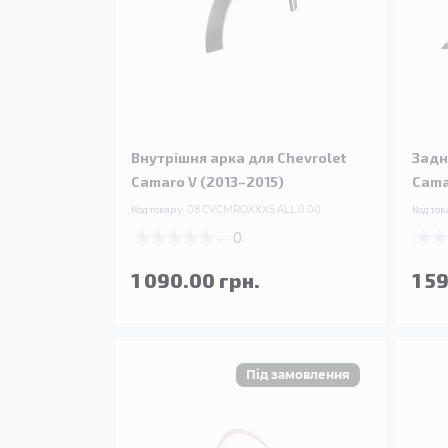
Внутрішня арка для Chevrolet
Задн
Camaro V (2013–2015)
Cama
Код товару:
08.CVCMROXXX5.ALL.0.00
Код тов
0
1 090.00 грн.
1 5