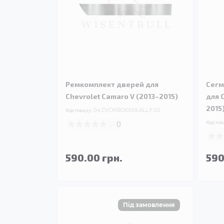
Ремкомплект дверей для
Сегм
Chevrolet Camaro V (2013–2015)
для 
2015
Код товару:
04.CVCMROXXX5.ALL.F.00
0
Код тов
590.00 грн.
590