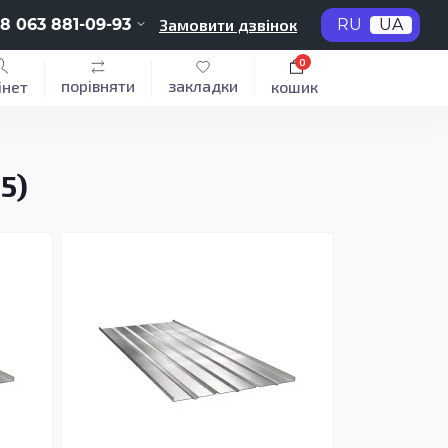
8 063 881-09-93
Замовити дзвінок
RU
UA
0
порівняти
закладки
інет
кошик
5)