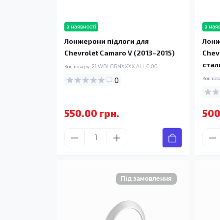
в наявності
в ная
Лонжерони підлоги для
Лонж
Chevrolet Camaro V (2013–2015)
Chev
стал
Код товару:
21.WBLGRNXXXX.ALL.0.00
0
Код тов
550.00 грн.
500