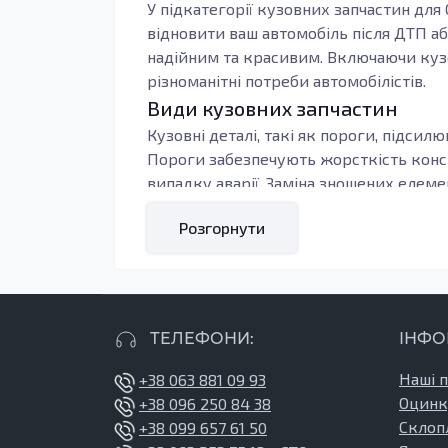
У підкатегорії кузовних запчастин для
відновити ваш автомобіль після ДТП аб
надійним та красивим. Включаючи кузов
різноманітні потреби автомобілістів.
Види кузовних запчастин
Кузовні деталі, такі як пороги, підсил
Пороги забезпечують жорсткість констр
випадку аварії. Заміна зношених елеме
дорозі.
Розгорнути
Якісні кузовні запчастини вражають св
сталі. Оцинковані деталі відзначаютьс
використання.
Кому підходять ці запчастини
ТЕЛЕФОНИ:
ІНФО
Заміну кузовних елементів необхідно 
вони починають покриватися іржею. Нап
Наші 
+38 063 881 09 93
автомобіля. Ці деталі можуть страждати
Оцинк
+38 096 250 84 38
замінити, щоб уникнути подальших пош
Склоп
+38 099 657 61 50