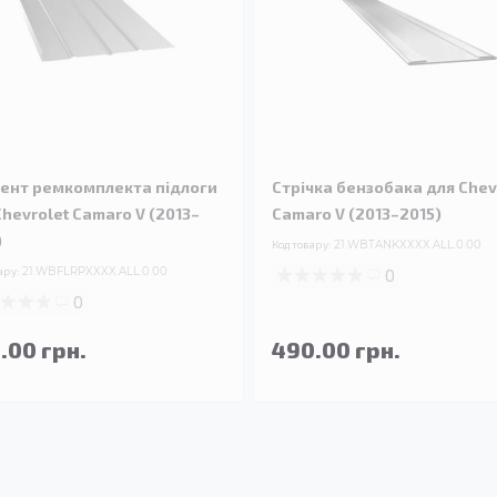
ент ремкомплекта підлоги
Стрічка бензобака для Chev
Chevrolet Camaro V (2013–
Camaro V (2013–2015)
)
Код товару:
21.WBTANKXXXX.ALL.0.00
ару:
21.WBFLRPXXXX.ALL.0.00
0
0
.00 грн.
490.00 грн.