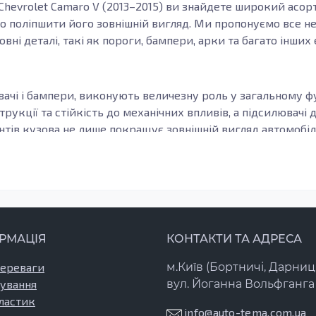
 Chevrolet Camaro V (2013–2015) ви знайдете широкий асо
о поліпшити його зовнішній вигляд. Ми пропонуємо все не
ні деталі, такі як пороги, бампери, арки та багато інших
ювачі і бампери, виконують величезну роль у загальному фу
укції та стійкість до механічних впливів, а підсилювачі
нтів кузова не лише покращує зовнішній вигляд автомобіля
оєю довговічністю та зносостійкістю, роль яких особливо
я високим захистом від корозії, що робить їх ідеальним 
РМАЦІЯ
КОНТАКТИ ТА АДРЕСА
проводити у разі відновлення після ДТП, коли частини за
риклад, внутрішні пороги – це важлива частина кузова, я
переваги
м.Київ (Бортничі, Дарниц
 від корозії через вплив вологи. У разі виявлення тріщин 
ування
вул. Йоганна Вольфганга 
коджень та забезпечити безпеку при експлуатації.
ластик
info@auto-tema.com.ua