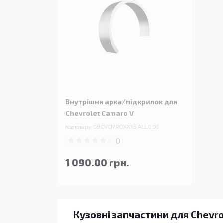
Внутрішня арка/підкрилок для
Chevrolet Camaro V
Код товару:
08.CVCMROXXX5.ALL.0.00
0
1 090.00 грн.
Кузовні запчастини для Chevro