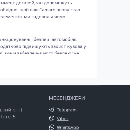
ртимент деталей, які допоможуть
обхідне, щоб ваш Camaro знову став
 елементів, ми задовольняємо
нкціонуванні і безпеці автомобіля.
 додатково підвищують захист кузова у
, але й забезпечує його безпеку на
 помітна у використанні оцинкованої
вибором для тривалого експлуатаційного
МЕСЕНДЖЕРИ
знали серйозних пошкоджень, або якщо
ка відповідає за структурну цілісність
Telegram
ький р-н)
або сильного зносу, їх слід негайно
Ґете, 5
Viber
WhatsApp