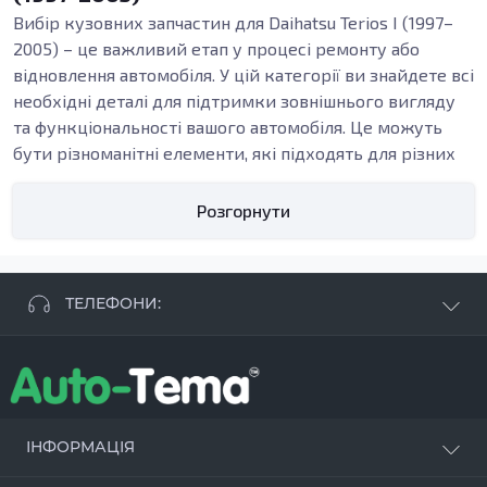
Вибір кузовних запчастин для Daihatsu Terios I (1997–
2005) – це важливий етап у процесі ремонту або
відновлення автомобіля. У цій категорії ви знайдете всі
необхідні деталі для підтримки зовнішнього вигляду
та функціональності вашого автомобіля. Це можуть
бути різноманітні елементи, які підходять для різних
моделей, забезпечуючи ефективне рішення для
ремонту, заміни корозійних частин або усунення
Розгорнути
наслідків ДТП.
Важливі кузовні деталі
Кузовні запчастини, такі як пороги, підсилювачі та
ТЕЛЕФОНИ:
бампери, виконують життєво важливі функції.
Наприклад, кузовні пороги забезпечують структурну
+38 063 881 09 93
цілісність автомобіля, запобігаючи деформації під час
+38 096 250 84 38
навантажень. Підсилювачі, у свою чергу, зміцнюють
+38 099 657 61 50
двері та інші частини кузова, роблячи їх більш
- СТО
+38 063 253 75 18
стійкими до механічних впливів. Бампери не лише
ІНФОРМАЦІЯ
виконують захисну функцію, а й допомагають