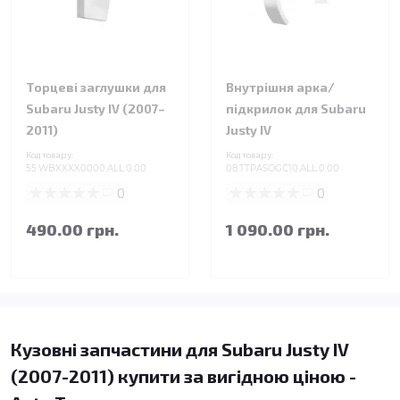
Торцеві заглушки для
Внутрішня арка/
Subaru Justy IV (2007–
підкрилок для Subaru
2011)
Justy IV
Код товару:
Код товару:
55.WBXXXX0000.ALL.0.00
08.TTPASOGC10.ALL.0.00
0
0
490.00 грн.
1 090.00 грн.
Кузовні запчастини для Subaru Justy IV
(2007-2011) купити за вигідною ціною -