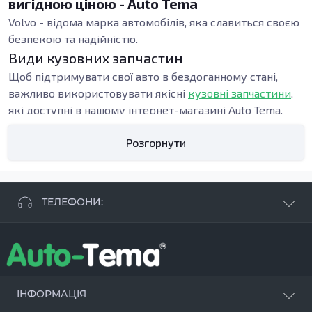
вигідною ціною - Auto Tema
Volvo - відома марка автомобілів, яка славиться своєю
безпекою та надійністю.
Види кузовних запчастин
Щоб підтримувати свої авто в бездоганному стані,
важливо використовувати якісні
кузовні запчастини
,
які доступні в нашому інтернет-магазині Auto Tema.
Внутрішні пороги є важливою частиною кузова
Розгорнути
автомобіля Volvo.
Вони забезпечують міцність конструкції, запобігають
попаданню вологи у внутрішній простір та сприяють
ТЕЛЕФОНИ:
захисту елементів підлоги.
+38 063 881 09 93
Якщо ви помітили корозію або механічні
+38 096 250 84 38
пошкодження внутрішніх порогів, необхідно терміново
+38 099 657 61 50
їх замінити.
- СТО
+38 063 253 75 18
ІНФОРМАЦІЯ
Якість цих запчастин особливо важлива для Вашого