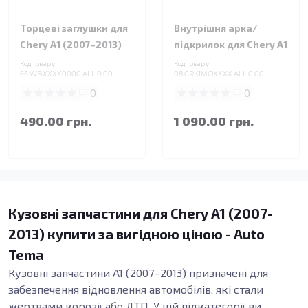
Торцеві заглушки для
Внутрішня арка/
Chery A1 (2007–2013)
підкрилок для Chery A1
Код товару:
Код товару:
55.WBXXXX0000.ALL.0.00
08.CRKIMOXXXX.ALL.0.00
0
0
490.00 грн.
1 090.00 грн.
Кузовні запчастини для Chery A1 (2007-
2013) купити за вигідною ціною - Auto
Tema
Кузовні запчастини A1 (2007–2013) призначені для
забезпечення відновлення автомобілів, які стали
жертвами корозії або ДТП. У цій підкатегорії ви