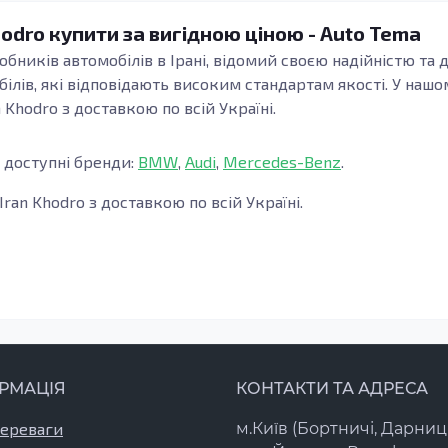
hodro купити за вигідною ціною - Auto Tema
робників автомобілів в Ірані, відомий своєю надійністю т
лів, які відповідають високим стандартам якості. У нашо
Khodro з доставкою по всій Україні.
 доступні бренди:
BMW
,
Audi
,
Mercedes-Benz
.
ran Khodro з доставкою по всій Україні.
РМАЦІЯ
КОНТАКТИ ТА АДРЕСА
переваги
м.Київ (Бортничі, Дарниц