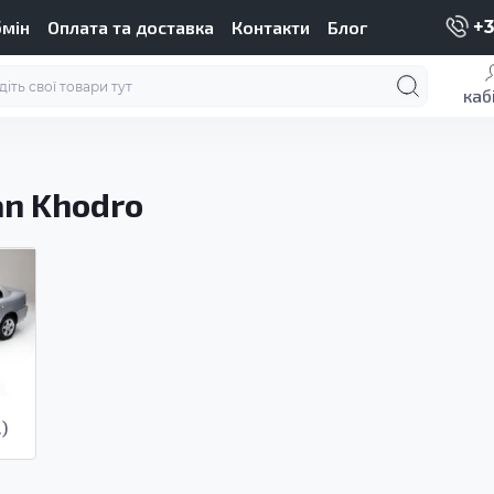
бмін
Оплата та доставка
Контакти
Блог
+3
каб
an Khodro
)