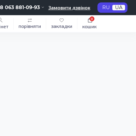
8 063 881-09-93
Замовити дзвінок
RU
UA
0
порівняти
закладки
інет
кошик