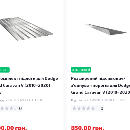
вності
в наявності
омплект підлоги для Dodge
Розширений підсилювач/
d Caravan V (2010–2020)
з'єднувач порогів для Dodg
ь
Grand Caravan V (2010–2020
ару:
21.WBFLORXXXX.ALL.0.0
Код товару:
03.WBXEXT1050.ALL.0.00
0
0
00.00 грн.
850.00 грн.