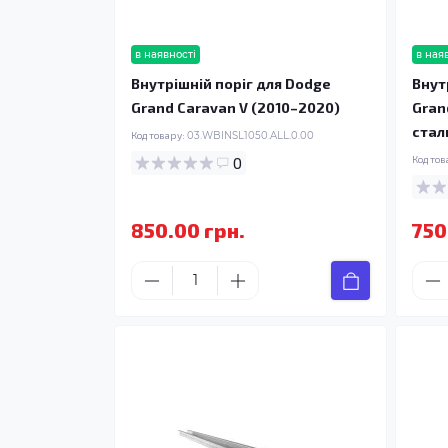
в наявності
в ная
Внутрішній поріг для Dodge
Внут
Grand Caravan V (2010–2020)
Gran
стал
Код товару:
03.WBINSL1050.ALL.0.00
0
Код тов
850.00 грн.
750