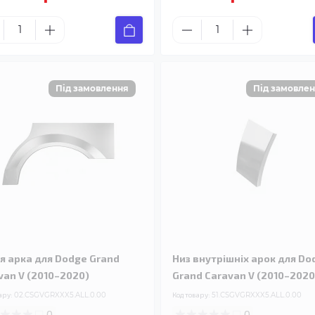
я арка для Dodge Grand
Низ внутрішніх арок для Do
van V (2010–2020)
Grand Caravan V (2010–2020
ару:
02.CSGVGRXXX5.ALL.0.00
Код товару:
51.CSGVGRXXX5.ALL.0.00
0
0