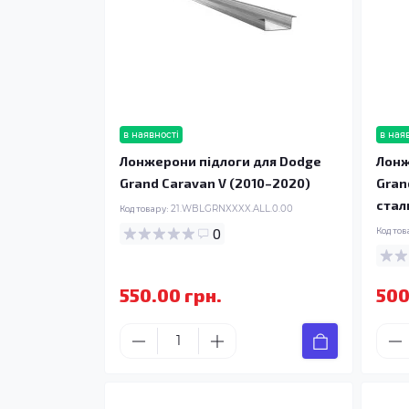
в наявності
в ная
Лонжерони підлоги для Dodge
Лонж
Grand Caravan V (2010–2020)
Gran
стал
Код товару:
21.WBLGRNXXXX.ALL.0.00
0
Код тов
550.00 грн.
500