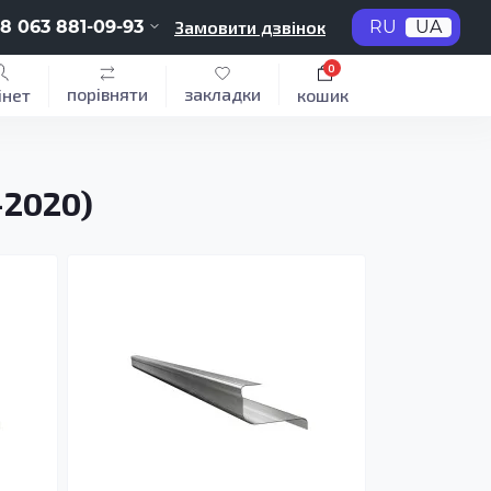
8 063 881-09-93
Замовити дзвінок
RU
UA
0
порівняти
закладки
інет
кошик
–2020)