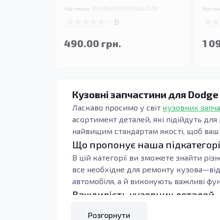
Код товару:
55.WBXXXX0000.ALL.0.00
Код тов
0
490.00 грн.
1 0
Кузовні запчастини для Dodge
Ласкаво просимо у світ
кузовних запч
асортимент деталей, які підійдуть для
найвищим стандартам якості, щоб ваш G
Що пропонує наша підкатегор
В цій категорії ви зможете знайти різн
все необхідне для ремонту кузова—від
автомобіля, а й виконують важливі фун
Важливість кузовних деталей
Кузовні деталі, такі як внутрішні поро
Розгорнути
структуру кузова і вберігають його ві