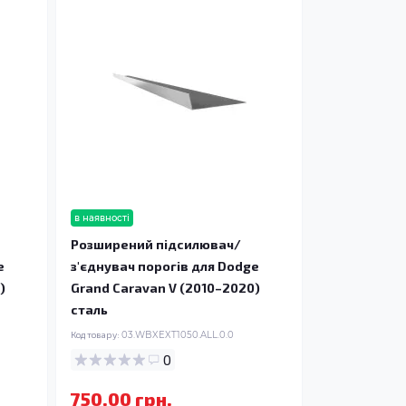
в наявності
Розширений підсилювач/
e
з'єднувач порогів для Dodge
)
Grand Caravan V (2010–2020)
сталь
Код товару:
03.WBXEXT1050.ALL.0.0
0
750.00 грн.