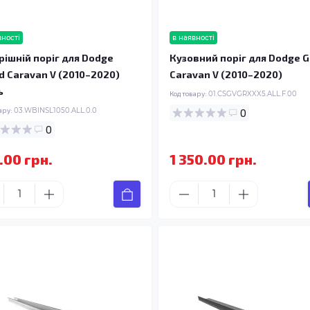
вності
в наявності
рішній поріг для Dodge
Кузовний поріг для Dodge 
d Caravan V (2010–2020)
Caravan V (2010–2020)
ь
Код товару:
01.CSGVGRXXX5.ALL.F.00
ару:
03.WBINSL1050.ALL.0.0
0
0
.00 грн.
1 350.00 грн.