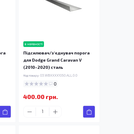
в наявності
ога
Підсилювач/зʼєднувач порога
для Dodge Grand Caravan V
(2010–2020) сталь
Код товару:
03.WBXXXX1050.ALL.0.0
0
400.00 грн.