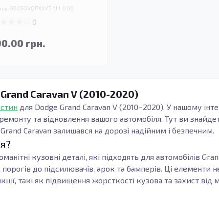
ару:
08.CSGVGRXXX5.ALL.0.00
0
90.00 грн.
 Grand Caravan V (2010-2020)
астин
для Dodge Grand Caravan V (2010–2020). У нашому ін
 ремонту та відновлення вашого автомобіля. Тут ви знайде
rand Caravan залишався на дорозі надійним і безпечним.
ія?
оманітні кузовні деталі, які підходять для автомобілів Gr
 порогів до підсилювачів, арок та бамперів. Ці елементи
кції, такі як підвищення жорсткості кузова та захист від
ги, відіграють ключову роль у безпеці та функціональност
д деформацій. Якщо ви помітили корозію чи механічні ушк