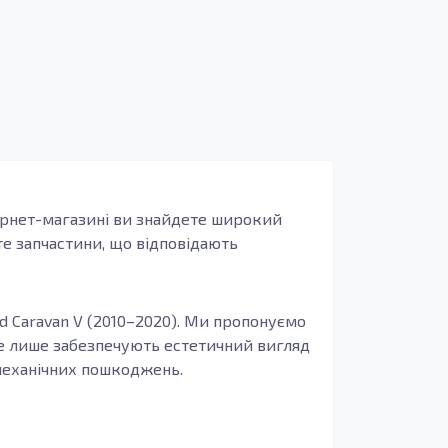
тернет-магазині ви знайдете широкий
те запчастини, що відповідають
and Caravan V (2010–2020). Ми пропонуємо
 не лише забезпечують естетичний вигляд
 механічних пошкоджень.
і автомобіля. Вони підтримують
одження цих елементів, їх термінова