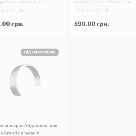
ару:
04.CSGVGRXXX5.ALL.F.00
Код товару:
21.WBFLRPXXXX.ALL.0.00
0
0
.00 грн.
590.00 грн.
рішня арка/підкрилок для
e Grand Caravan V