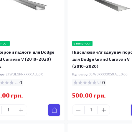
вності
в наявності
ерони підлоги для Dodge
Підсилювач/зʼєднувач пор
d Caravan V (2010–2020)
для Dodge Grand Caravan V
ь
(2010–2020)
ару:
21.WBLGRNXXXX.ALL.0.0
Код товару:
03.WBXXXX1050.ALL.0.00
0
0
.00 грн.
500.00 грн.