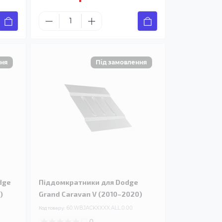
dge
Піддомкратники для Dodge
)
Grand Caravan V (2010–2020)
Код товару:
60.WBJACKXXXX.ALL.0.00
0