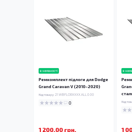
в наявності
в ная
Ремкомплект підлоги для Dodge
Ремк
Grand Caravan V (2010–2020)
Gran
стал
Код товару:
21.WBFLORXXXX.ALL.0.00
0
Код тов
1 200.00 грн.
1 0