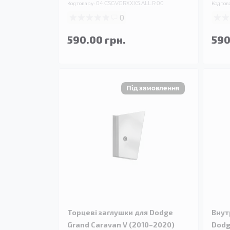
Код товару:
04.CSGVGRXXX5.ALL.R.00
Код тов
0
590.00 грн.
590
Торцеві заглушки для Dodge
Внут
Grand Caravan V (2010–2020)
Dodg