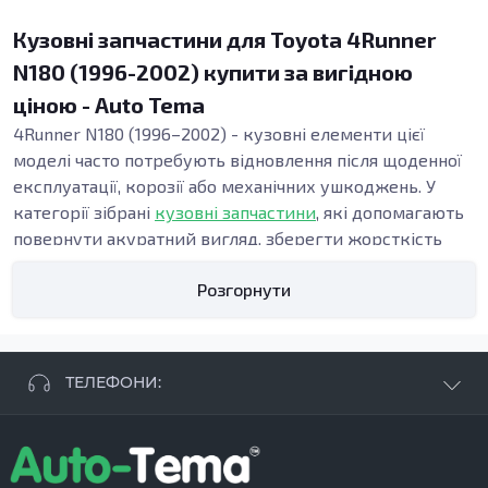
Кузовні запчастини для Toyota 4Runner
N180 (1996-2002) купити за вигідною
ціною - Auto Tema
4Runner N180 (1996–2002) - кузовні елементи цієї
моделі часто потребують відновлення після щоденної
експлуатації, корозії або механічних ушкоджень. У
категорії зібрані
кузовні запчастини
, які допомагають
повернути акуратний вигляд, зберегти жорсткість
конструкції та підтримати безпеку. Точна геометрія
Розгорнути
панелей важлива під час ремонту кузова, адже від неї
залежать зазори, посадка дверей і стабільність вузлів
у зоні порогів та підлоги.
Види кузовних запчастин
ТЕЛЕФОНИ:
Кузовні деталі використовують, коли потрібні:
відновлення кузова після ДТП, заміна елементів
+38 063 881 09 93
кузова при прогниванні, усунення деформацій після
+38 096 250 84 38
ударів або ремонт при прихованих осередках іржі.
+38 099 657 61 50