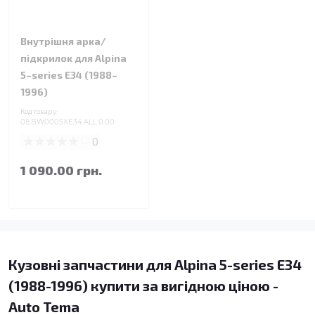
Внутрішня арка/
підкрилок для Alpina
5–series E34 (1988–
1996)
Код товару:
08.BW0005XE34.ALL.0.00
0
1 090.00 грн.
Кузовні запчастини для Alpina 5-series E34
(1988-1996) купити за вигідною ціною -
Auto Tema