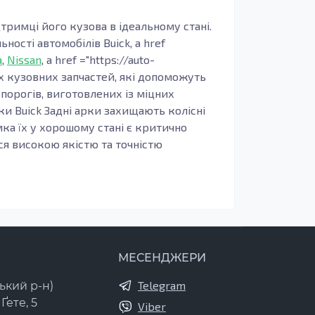
римці його кузова в ідеальному стані.
ості автомобілів Buick, a href
a
,
Nissan
, a href ="https://auto-
х кузовних запчастей, які допоможуть
порогів, виготовлених із міцних
рки Buick Задні арки захищають колісні
ка їх у хорошому стані є критично
ься високою якістю та точністю
аеродинаміці. У Auto Tema ви можете
біля. Крила виготовляються з
 та зовнішнього привабливого вигляду. В
вері. Шкірна деталь виробляється з
МЕСЕНДЖЕРИ
альним компонентам. Ремкомплекти дверей
ляє не тільки відновити
Telegram
ький р-н)
а захист від шуму. Ми пропонуємо лише
Ґете, 5
Viber