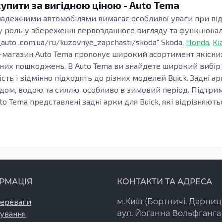
купити за вигідною ціною - Auto Tema
 надежними автомобілями вимагає особливої уваги при підт
роль у збереженні первозданного вигляду та функціональн
_auto .com.ua/ru/kuzovnye_zapchasti/skoda" Skoda,
Honda
,
Ki
т-магазин Auto Tema пропонує широкий асортимент якісни
ічних пошкоджень. В Auto Tema ви знайдете широкий вибір 
ість і відмінно підходять до різних моделей Buick. Задні а
ом, водою та силлю, особливо в зимовий період. Підтрим
to Tema представлені задні арки для Buick, які відрізняют
становки та ідеальну посадку. та бруду, а також сприяють 
 допоможуть зберегти чистоту та цілісність вашого автомо
тримувати жорсткі умови експлуатації.
нному стані – ключ до збереження його ринкової вартості
 необхідні деталі кузова, включаючи бампери, капоти та д
РМАЦІЯ
КОНТАКТИ ТА АДРЕСА
і, що гарантує їх довговічність та відповідність оригін
бхідні компоненти для їх ремонту чи відновлення. Це дозво
переваги
м.Київ (Бортничі, Дарниц
ти їх зовнішній вигляд, забезпечуючи ідеальне закриття т
ування
вул. Йоганна Вольфганга 