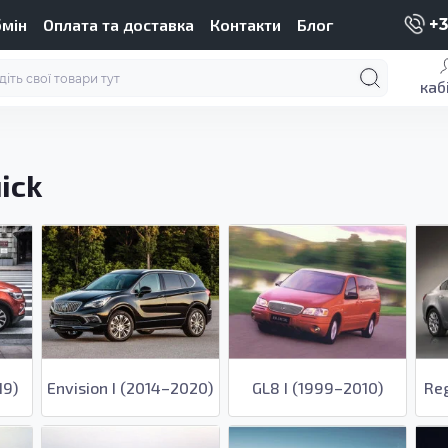
бмін
Оплата та доставка
Контакти
Блог
+3
каб
ick
19)
Envision I (2014–2020)
GL8 I (1999–2010)
Reg