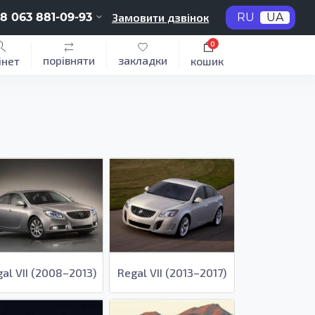
8 063 881-09-93
Замовити дзвінок
RU
UA
0
порівняти
закладки
інет
кошик
al VII (2008–2013)
Regal VII (2013–2017)