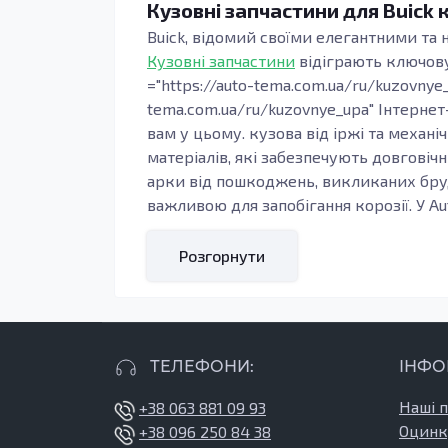
Кузовні запчастини для Buick 
Buick, відомий своїми елегантними та
Кузовні запчастини
відіграють ключову 
="https://auto-tema.com.ua/ru/kuzovnye
tema.com.ua/ru/kuzovnye_upa" Інтерне
вам у цьому. кузова від іржі та механ
матеріалів, які забезпечують довговічн
арки від пошкоджень, викликаних бруд
важливою для запобігання корозії. У Au
відповідності, що гарантує легкість у
придбати передні крила для Buick, які
Розгорнути
високоякісних матеріалів, здатних ви
Види кузовних запчастин
Підтримка кузова вашого Buick у відмі
асортименті Auto Tema ви знайдете всі
ТЕЛЕФОНИ:
ІНФО
дотриманням строгих стандартів якост
Buick від Auto Tema включають усі нео
Наші 
+38 063 881 09 93
функціональність дверей, а й покращи
Оцинк
+38 096 250 84 38